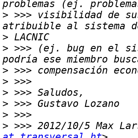
>
 >>> visibilidad de su
>
>
 >>> (ej. bug en el si
>
>
>
>
>
>
 >>> 2012/10/5 Max Lar
at transversal.ht