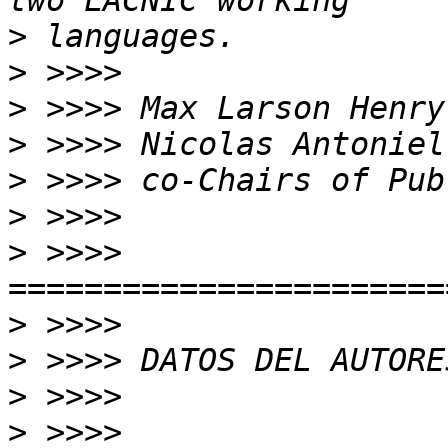
>
>
>
>
>
>
>
 >>>> 
>
>
>
>