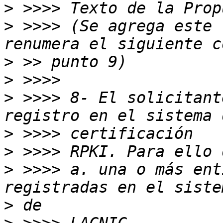
>
>
 >>>> (Se agrega este 
>
>
>
 >>>> 8- El solicitant
>
>
>
 >>>> a. una o más ent
>