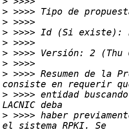
>
>
>
>
>
>
>
>
 >>>> Resumen de la Pr
>
 >>>> entidad buscando
>
 >>>> haber previament