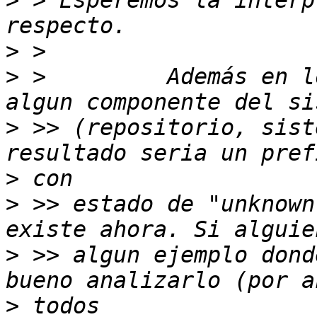
>
 > Esperemos la interp
>
>
 >         Además en l
>
 >> (repositorio, sist
>
>
 >> estado de "unknown
>
 >> algun ejemplo dond
>