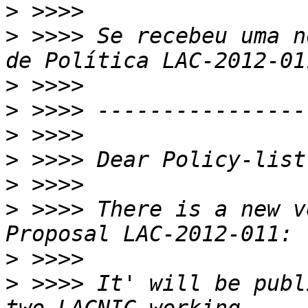
>
>
 >>>> Se recebeu uma n
>
>
>
>
>
>
 >>>> There is a new v
>
>
 >>>> It' will be publ