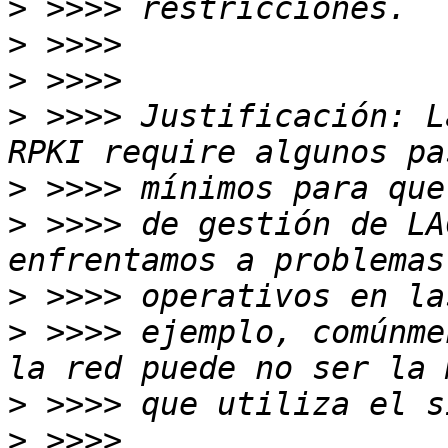
>
>
>
>
 >>>> Justificación: L
>
>
 >>>> de gestión de LA
>
>
 >>>> ejemplo, comúnme
>
>