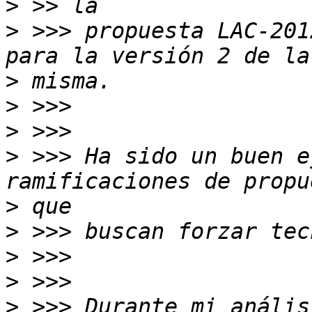
>
>
 >>> propuesta LAC-201
>
>
>
>
 >>> Ha sido un buen e
>
>
>
>
>
 >>> Durante mi anális