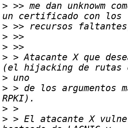
>
 >> me dan unknowm com
>
>
>
>
 > Atacante X que dese
>
>
 > de los argumentos m
>
>
 > El atacante X vulne