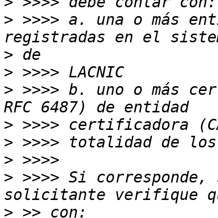
>
>
 >>>> a. una o más ent
>
>
>
 >>>> b. uno o más cer
>
>
>
>
 >>>> Si corresponde, 
>