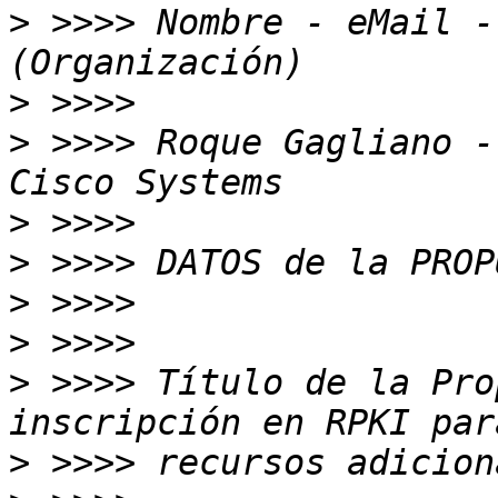
>
 >>>> Nombre - eMail -
>
>
 >>>> Roque Gagliano -
>
>
>
>
>
 >>>> Título de la Pro
>