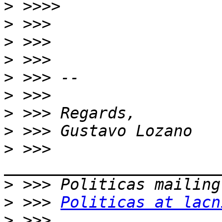
>
>
>
>
>
>
>
>
>
 >>> 
>
>
 >>> 
Politicas at lacn
>
 >>> 