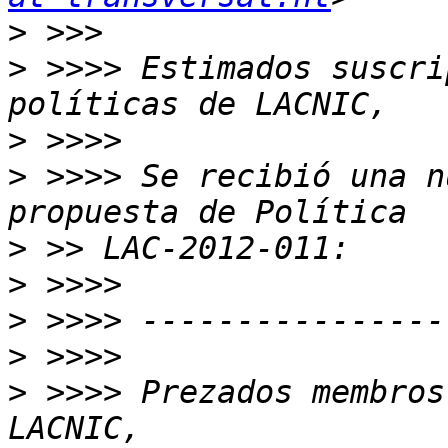
>
>
 >>>> Estimados suscri
>
>
 >>>> Se recibió una n
>
>
>
>
>
 >>>> Prezados membros