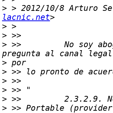
>
 > 2012/10/8 Arturo Se
lacnic.net
>
>
>
 >>         No soy abo
>
>
>
>
>
>
 >> Portable (provider