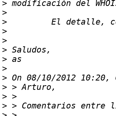
>
>
>
>
>
>
>
>
>
>
>
>
>