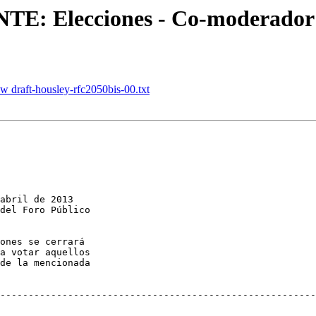
E: Elecciones - Co-moderador 
w draft-housley-rfc2050bis-00.txt
abril de 2013 

del Foro Público 

ones se cerrará 

a votar aquellos 

de la mencionada 

--------------------------------------------------------