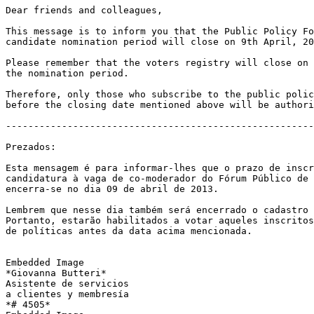
Dear friends and colleagues,

This message is to inform you that the Public Policy Fo
candidate nomination period will close on 9th April, 20
Please remember that the voters registry will close on 
the nomination period.

Therefore, only those who subscribe to the public polic
before the closing date mentioned above will be authori
-------------------------------------------------------
Prezados:

Esta mensagem é para informar-lhes que o prazo de inscr
candidatura à vaga de co-moderador do Fórum Público de 
encerra-se no dia 09 de abril de 2013.

Lembrem que nesse dia também será encerrado o cadastro 
Portanto, estarão habilitados a votar aqueles inscritos
de políticas antes da data acima mencionada.

Embedded Image

*Giovanna Butteri*

Asistente de servicios

a clientes y membresía

*# 4505*
