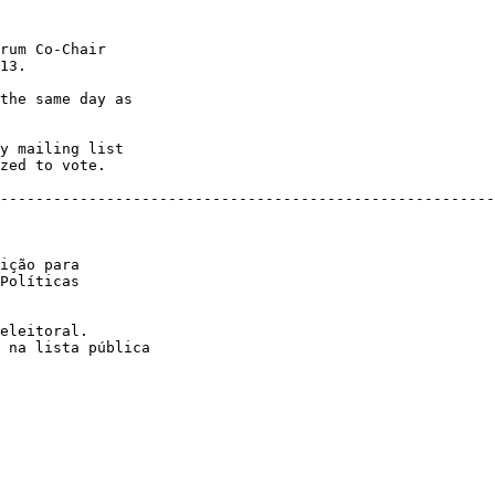
rum Co-Chair 

13.

the same day as 

y mailing list 

zed to vote.

--------------------------------------------------------
ição para 

Políticas 

eleitoral. 

 na lista pública 
