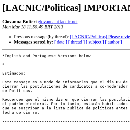
[LACNIC/Politicas] IMPORTANT
Giovanna Butteri
giovanna at lacnic.net
Mon Mar 18 11:50:49 BRT 2013
Previous message (by thread):
[LACNIC/Politicas] Please revie
Messages sorted by:
[ date ]
[ thread ]
[ subject ]
[ author ]
*English and Portuguese Versions below

*

Estimados:

Este mensaje es a modo de informarles que el día 09 de 
cierran las postulaciones de candidatos a co-moderador 
de Políticas.

Recuerden que el mismo día en que cierran las postulaci
el padrón electoral. Por lo tanto, estarán habilitados 
que se suscriban a la lista pública de políticas antes 
fecha de cierre.

-------------------------------------------------------
----------
