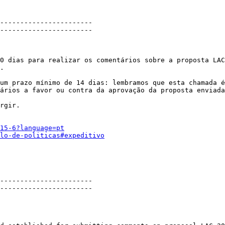
-----------------------

-----------------------

0 dias para realizar os comentários sobre a proposta LAC
. 

um prazo mínimo de 14 dias: lembramos que esta chamada é
ários a favor ou contra da aprovação da proposta enviada
rgir. 

15-6?language=pt
lo-de-politicas#expeditivo
-----------------------

-----------------------
