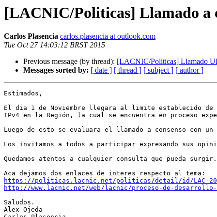
[LACNIC/Politicas] Llamado a c
Carlos Plasencia
carlos.plasencia at outlook.com
Tue Oct 27 14:03:12 BRST 2015
Previous message (by thread):
[LACNIC/Politicas] Llamado Ul
Messages sorted by:
[ date ]
[ thread ]
[ subject ]
[ author ]
Estimados, 

El dia 1 de Noviembre llegara al limite establecido de 
IPv4 en la Región, la cual se encuentra en proceso expe
Luego de esto se evaluara el llamado a consenso con un 
Los invitamos a todos a participar expresando sus opini
Quedamos atentos a cualquier consulta que pueda surgir.
https://politicas.lacnic.net/politicas/detail/id/LAC-20
http://www.lacnic.net/web/lacnic/proceso-de-desarrollo-
Saludos. 

Alex Ojeda 

Carlos Plasencia 
