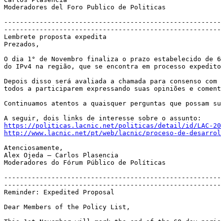
Moderadores del Foro Publico de Politicas

-------------------------------------------------------
-------------------------------------------------------
Lembrete proposta expedita

Prezados,

O dia 1° de Novembro finaliza o prazo estabelecido de 6
do IPv4 na região, que se encontra em processo expedito
Depois disso será avaliada a chamada para consenso com 
todos a participarem expressando suas opiniões e coment
Continuamos atentos a quaisquer perguntas que possam su
https://politicas.lacnic.net/politicas/detail/id/LAC-20
http://www.lacnic.net/pt/web/lacnic/proceso-de-desarrol
Atenciosamente,

Alex Ojeda – Carlos Plasencia

Moderadores do Fórum Público de Políticas

-------------------------------------------------------
-------------------------------------------------------
Reminder: Expedited Proposal

Dear Members of the Policy List,
