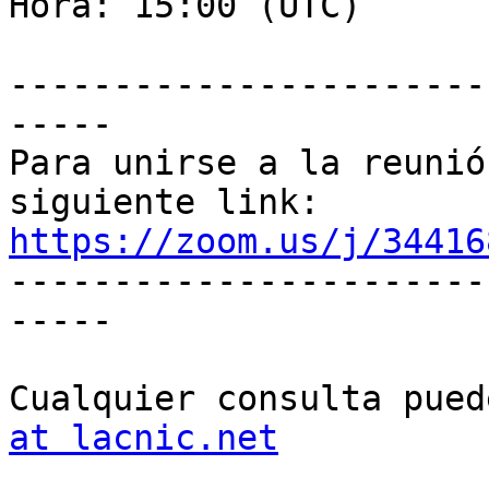
Hora: 15:00 (UTC)

-----------------------
-----

Para unirse a la reunió
https://zoom.us/j/34416

----------------------
-----

Cualquier consulta pued
at lacnic.net