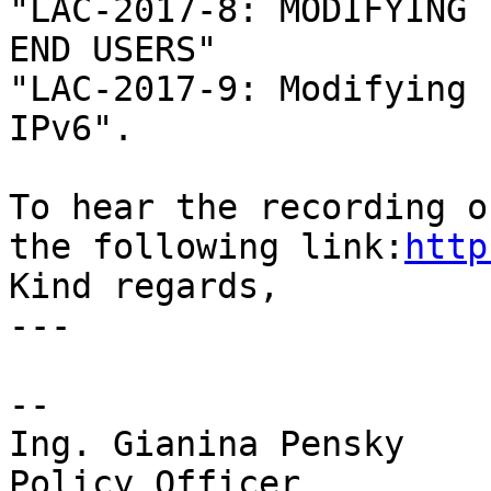
"LAC-2017-8: MODIFYING 
END USERS"

"LAC-2017-9: Modifying 
IPv6".

To hear the recording o
the following link:
http
Kind regards,

---

-- 

Ing. Gianina Pensky

Policy Officer
