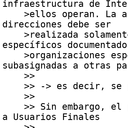
infraestructura de Inte
    >ellos operan. La asignación de espacio de 
direcciones debe ser

    >realizada solamente para los propósitos 
específicos documentado
    >organizaciones específicas y no para ser 
subasignadas a otras pa
    >>

    >> -> es decir, se prohíbe.

    >>

    >> Sin embargo, el punto 2.3.3.4. Asignaciones 
a Usuarios Finales

    >>
