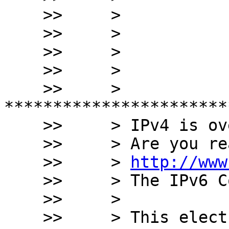
    >>     >  

    >>     > 

    >>     > 

    >>     > 

    >>     > 
***********************
    >>     > IPv4 is over

    >>     > Are you ready for the new Internet ?

    >>     > 
http://www
    >>     > The IPv6 Company

    >>     > 

    >>     > This electronic message contains 