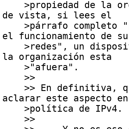
    >propiedad de la organización"? Bajo mi punto 
de vista, si lees el

    >párrafo completo "para su uso interno, para 
el funcionamiento de sus
    >redes", un dispositivo que no es propiedad de 
la organización esta

    >"afuera".

    >>

    >> En definitiva, quizás también convendría 
aclarar este aspecto en 
    >política de IPv4.

    >>     
