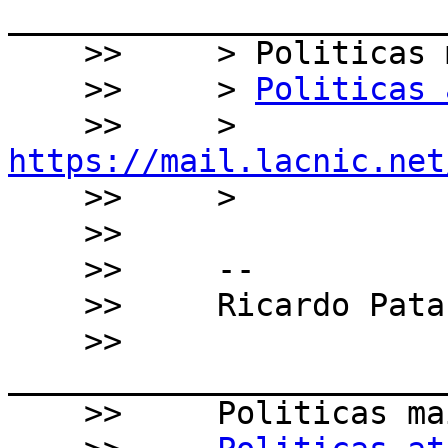
_______________________
    >>     > Politicas mailing list

    >>     > 
Politicas 
    >>     > 
https://mail.lacnic.net

    >>     > 

    >>     

    >>     -- 

    >>     Ricardo Patara

    >>     
_______________________
    >>     Politicas mailing list
