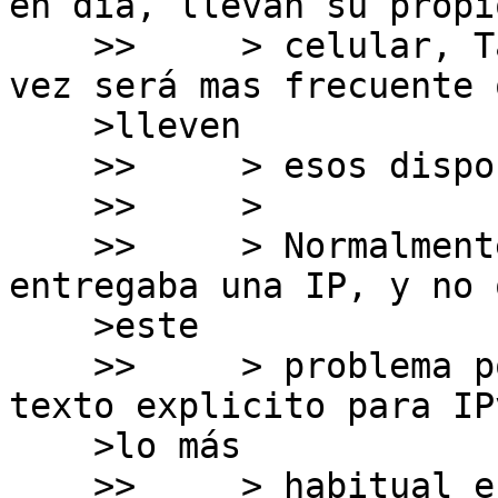
en día, llevan su propio
    >>     > celular, Tablet, ordenador, y cada 
vez será mas frecuente q
    >lleven

    >>     > esos dispositivos.

    >>     > 

    >>     > Normalmente en IPv4, sólo se 
entregaba una IP, y no 
    >este

    >>     > problema porque, además de haber un 
texto explicito para IPv
    >lo más

    >>     > habitual es que el direccionamiento 