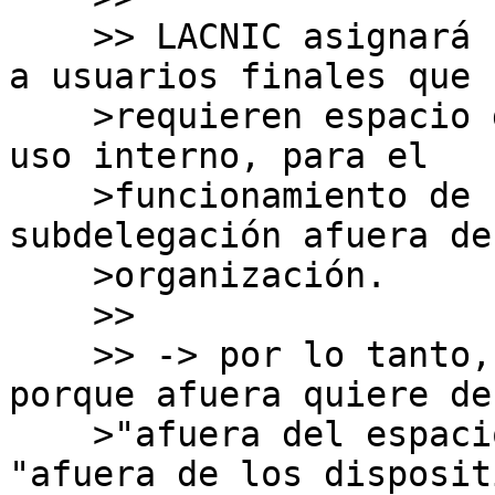
    >> LACNIC asignará bloques de direcciones IPv4 
a usuarios finales que

    >requieren espacio de direcciones IPv4 para su 
uso interno, para el

    >funcionamiento de sus redes, pero no para la 
subdelegación afuera de 
    >organización.

    >>

    >> -> por lo tanto, aquí falta "contexto", 
porque afuera quiere dec
    >"afuera del espacio físico"? o quiere decir 
"afuera de los dispositi