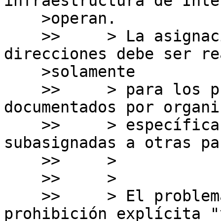
infraestructura de Inte
    >operan.

    >>     > La asignación de espacio de 
direcciones debe ser re
    >solamente

    >>     > para los propósitos específicos 
documentados por organi
    >>     > específicas y no para ser 
subasignadas a otras pa
    >>     > 

    >>     >

    >>     > El problema está en que existe una 
prohibición explícita "y