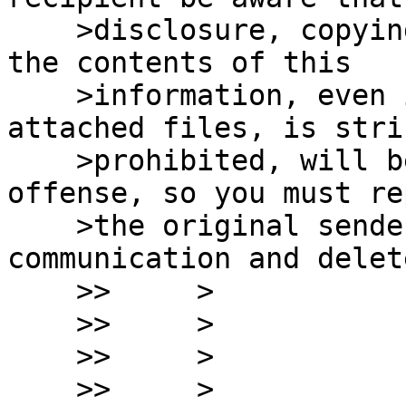
    >disclosure, copying, distribution or use of 
the contents of this

    >information, even if partially, including 
attached files, is stric
    >prohibited, will be considered a criminal 
offense, so you must re
    >the original sender to inform about this 
communication and delet
    >>     > 

    >>     > 

    >>     > 

    >>     > 