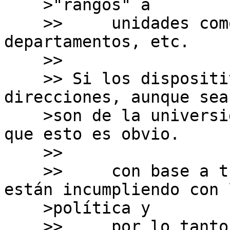
    >"rangos" a

    >>     unidades como laboratorios, 
departamentos, etc.

    >>    

    >> Si los dispositivos que usan esas 
direcciones, aunque sea
    >son de la universidad, no hay problema. Creo 
que esto es obvio.

    >>

    >>     con base a tu interpretación ellas 
están incumpliendo con l
    >política y

    >>     por lo tanto LACNIC tendría que revocar 