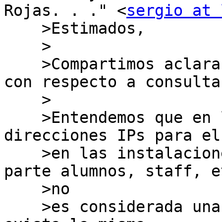
Rojas. . ." <
sergio at 
    >Estimados,

    >

    >Compartimos aclaración del staff de LACNIC 
con respecto a consulta

    >

    >Entendemos que en la asignación temporal de 
direcciones IPs para el 
    >en las instalaciones del usuario final por 
parte alumnos, staff, et
    >no

    >es considerada una sub-asignación. Para que 