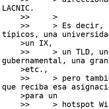
LACNIC.

    >>     > 

    >>     > Es decir, por poner algunos ejemplos 
típicos, una universidad
    >un IX,

    >>     > un TLD, un banco, una entidad 
gubernamental, una gran
    >etc.,

    >>     > pero también puede ser una entidad 
que reciba esa asignació
    >para un

    >>     > hotspot WiFi (ejemplo en un 