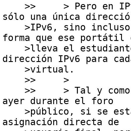
    >>     > Pero en IPv6, se puede entregar no 
sólo una única dirección
    >IPv6, sino incluso un /64 completo, de tal 
forma que ese portátil q
    >lleva el estudiante, pueda tener una 
dirección IPv6 para cad
    >virtual.

    >>     > 

    >>     > Tal y como indico el staff de LACNIC 
ayer durante el foro

    >público, si se está haciendo este uso de una 
asignación directa de
