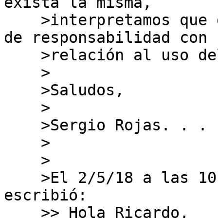
exista la misma,

    >interpretamos que debería existir un traspaso 
de responsabilidad con

    >relación al uso del bloque.

    >

    >Saludos,

    >

    >Sergio Rojas. . .

    >

    >

    >El 2/5/18 a las 10:40, JORDI PALET MARTINEZ 
escribió:

    >> Hola Ricardo,
