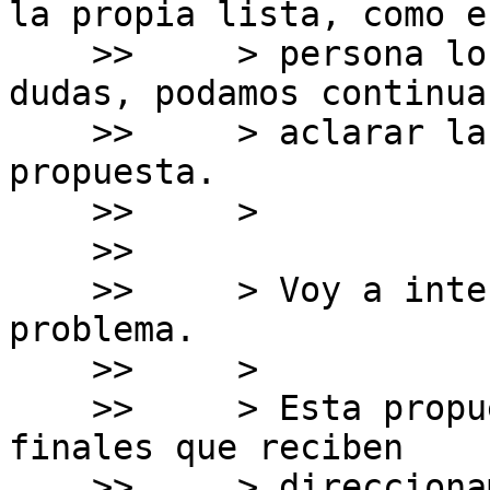
la propia lista, como ﻿en
    >>     > persona los que estén aquí y tengan 
dudas, podamos continuar
    >>     > aclarar la discusión de esta 
propuesta.

    >>     > 

    >>     

    >>     > Voy a intentar hacer un resumen del 
problema.

    >>     > 

    >>     > Esta propuesta aplica a los usuarios 
finales que reciben

    >>     > direccionamiento IPv6 directamente de 