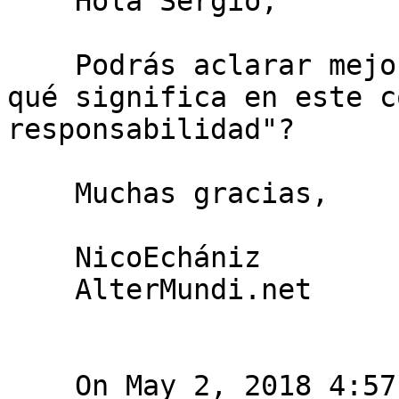
    Hola Sergio,

    Podrás aclarar mejor, quizás con un ejemplo, 
qué significa en este c
responsabilidad"?  

    Muchas gracias,

    NicoEchániz 

    AlterMundi.net

    On May 2, 2018 4:57:09 PM GMT-03:00, "Sergio 