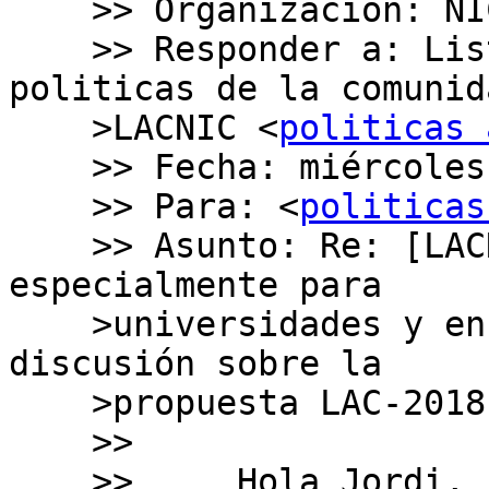
    >> Organización: NIC.BR

    >> Responder a: Lista para discusion de 
politicas de la comunid
    >LACNIC <
politicas 
    >> Fecha: miércoles, 2 de mayo de 2018, 10:20

    >> Para: <
politicas
    >> Asunto: Re: [LACNIC/Politicas]  importante 
especialmente para

    >universidades y en general usuarios finales: 
discusión sobre la

    >propuesta LAC-2018-7

    >>

    >>     Hola Jordi,
