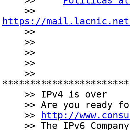
    >>     
Politicas at
    >>     
https://mail.lacnic.net

    >>     

    >>

    >>

    >>

    >> 
***********************
    >> IPv4 is over

    >> Are you ready for the new Internet ?

    >> 
http://www.consu
    >> The IPv6 Company
