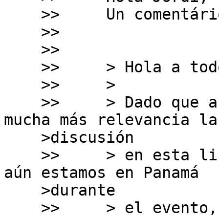
    >>     Un comentário a continuación

    >>     

    >>     

    >>     > Hola a todos,

    >>     > 

    >>     > Dado que a partir de ahora tendrá 
mucha más relevancia la

    >discusión

    >>     > en esta lista, quiero aprovechar, que 
aún estamos en Panamá

    >durante

    >>     > el evento, para que tanto a través de 