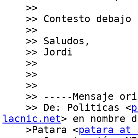
    >>

    >> Contesto debajo a tus puntos.

    >>

    >> Saludos,

    >> Jordi

    >>  

    >>  

    >>

    >> -----Mensaje original-----

    >> De: Politicas <
p
lacnic.net
> en nombre d
    >Patara <
patara at 