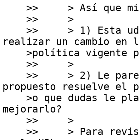
    >>     > Así que mis preguntas son:

    >>     > 

    >>     > 1) Esta ud. de acuerdo en que hay que 
realizar un cambio en la
    >política vigente para corregir el problema?

    >>     > 

    >>     > 2) Le parece que el texto que he 
propuesto resuelve el p
    >o que dudas le plantea e incluso como sugiere 
mejorarlo?

    >>     > 

    >>     > Para revisar el texto completo, esta 