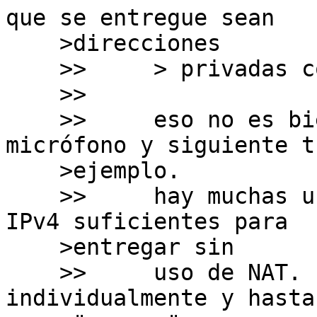
que se entregue sean

    >direcciones

    >>     > privadas con NAT.

    >>     

    >>     eso no es bien así. como dije yo en el 
micrófono y siguiente tu
    >ejemplo.

    >>     hay muchas universidades que tienen 
IPv4 suficientes para

    >entregar sin

    >>     uso de NAT. Los entrega a usuarios 
individualmente y hasta 