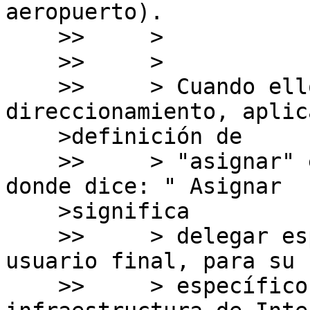
aeropuerto).

    >>     > 

    >>     >

    >>     > Cuando ellos reciben este 
direccionamiento, aplica
    >definición de

    >>     > "asignar" en el punto 1.9 del manual, 
donde dice: " Asignar

    >significa

    >>     > delegar espacio de direcciones a un 
usuario final, para su u
    >>     > específico dentro de la 