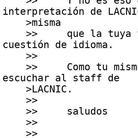
    >>     Y no es eso que pasa así que la 
interpretación de LACNI
    >misma

    >>     que la tuya y quizás sea por una 
cuestión de idioma.

    >>     

    >>     Como tu mismo indicaste, vale la pena 
escuchar al staff de

    >LACNIC.

    >>     

    >>     saludos

    >>     

    >>     
