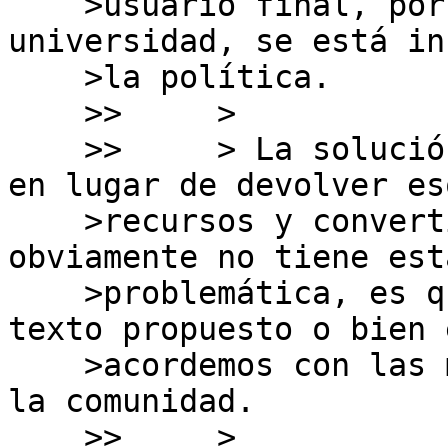
    >usuario final, por ejemplo, desde una 
universidad, se está in
    >la política.

    >>     > 

    >>     > La solución mas lógica, por lo tanto, 
en lugar de devolver eso
    >recursos y convertirse en LIR/ISP que 
obviamente no tiene esta
    >problemática, es que aceptemos o bien el 
texto propuesto o bien 
    >acordemos con las modificaciones que proponga 
la comunidad.

    >>     > 
