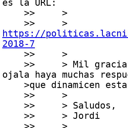
es la URL:

    >>     > 

    >>     > 
https://politicas.lacni
2018-7

    >>     > 

    >>     > Mil gracias de antemano a todos y 
ojala haya muchas respu
    >que dinamicen esta discusión.

    >>     > 

    >>     > Saludos,

    >>     > Jordi

    >>     >  
