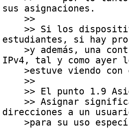
sus asignaciones.

    >>

    >> Si los dispositivos son de profesores o 
estudiantes, si hay pro
    >y además, una contradicción en la política de 
IPv4, tal y como ayer lo
    >estuve viendo con el staff de LACNIC.

    >>

    >> El punto 1.9 Asignar

    >> Asignar significa delegar espacio de 
direcciones a un usuari
    >para su uso específico dentro de la 