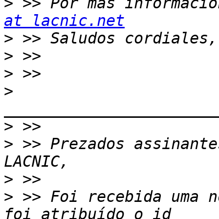
>
 >> Por más informació
at lacnic.net
>
>
>
>
>
>
 >> ﻿Prezados assinante
>
>
 >> Foi recebida uma n