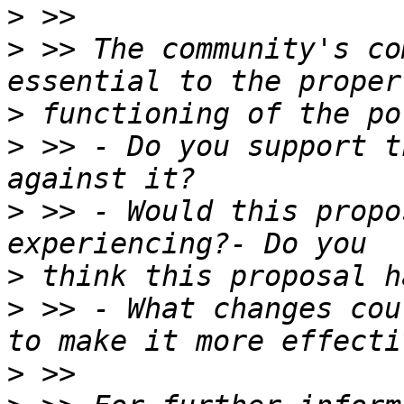
>
>
 >> The community's co
>
>
 >> - Do you support t
>
 >> - Would this propo
>
>
 >> - What changes cou
>