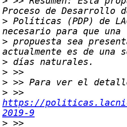
>
 >> Resumen: Esta prop
>
 Políticas (PDP) de LA
>
 propuesta sea present
>
>
>
>
 >> 
https://politicas.lacni
2019-9
>