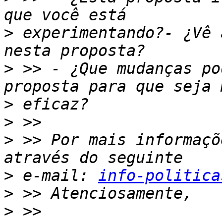
>
 experimentando?- ¿Vê 
>
 >> - ¿Que mudanças po
>
>
>
 >> Por mais informaçõ
>
 e-mail: 
info-politica
>
>