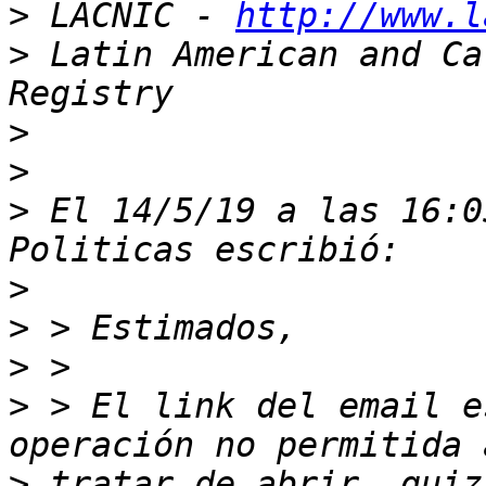
>
 LACNIC - 
http://www.l
>
 Latin American and Ca
>
>
>
 El 14/5/19 a las 16:0
>
>
>
>
 > El link del email e
>