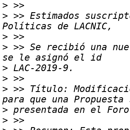
>
>
 >> Estimados suscript
>
>
 >> Se recibió una nue
>
>
>
 >> Título: Modificaci
>
>