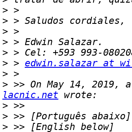
>
>
>
>
>
>
 > 
edwin.salazar at wi
>
>
 >> On May 14, 2019, a
lacnic.net
>
>
>