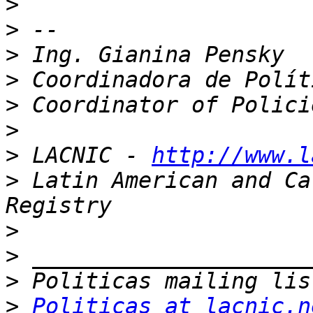
>
>
>
>
>
>
>
 LACNIC - 
http://www.l
>
 Latin American and Ca
>
>
>
>
Politicas at lacnic.n