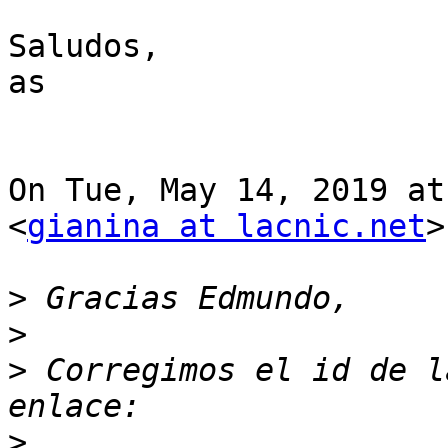
Saludos,

as

On Tue, May 14, 2019 at
<
gianina at lacnic.net
>
>
>
>
 Corregimos el id de l
>