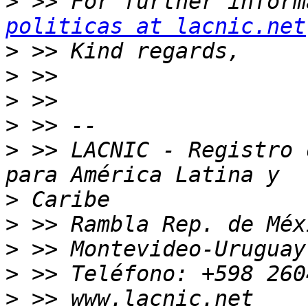
>
 >> For further inform
politicas at lacnic.net
>
>
>
>
>
 >> LACNIC - Registro 
>
>
>
>
>