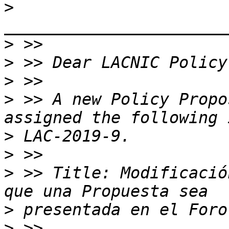
>
>
>
>
>
 >> A new Policy Propo
>
>
>
 >> Title: Modificació
>
>