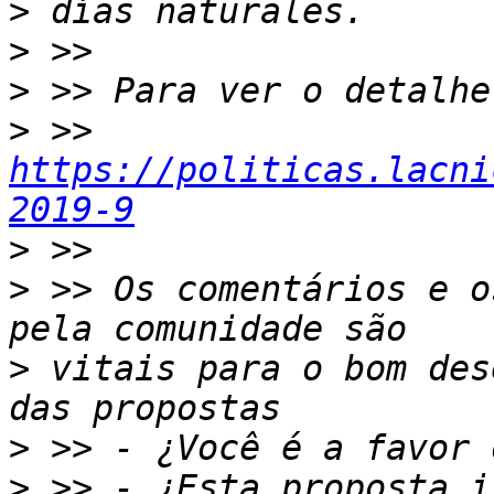
>
>
>
>
 >> 
https://politicas.lacni
2019-9
>
>
 >> Os comentários e o
>
 vitais para o bom des
>
>
 >> - ¿Esta proposta i