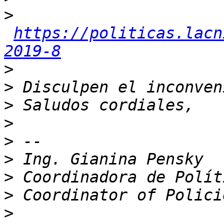
>
https://politicas.lacn
2019-8
>
>
>
>
>
>
>
>
>