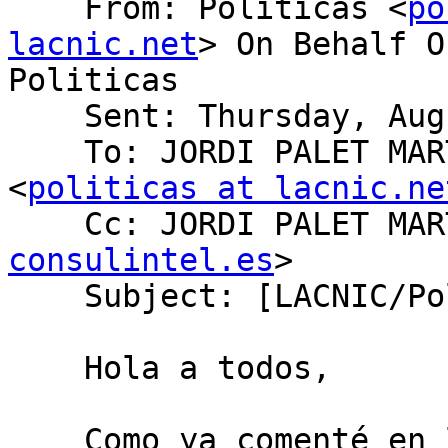
    From: Politicas <
po
lacnic.net
> On Behalf O
Politicas

    Sent: Thursday, August 20, 2020 1:52 PM

    To: JORDI PALET MARTINEZ via Politicas 
<
politicas at lacnic.ne
    Cc: JORDI PALET MA
consulintel.es
>

    Subject: [LACNIC/Politicas] LAC-2019-10

    Hola a todos,

    ﻿Como ya comenté en la lista en varias 