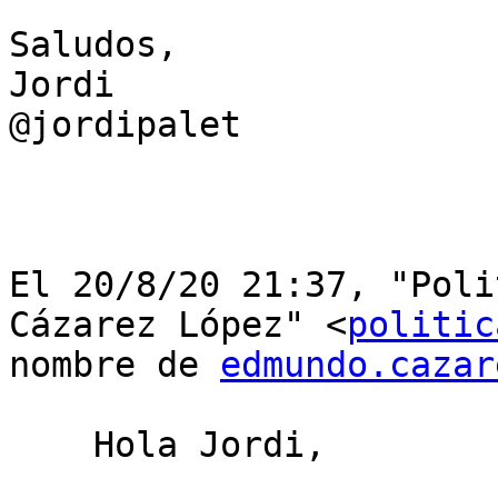
Saludos,

Jordi

@jordipalet

﻿El 20/8/20 21:37, "Poli
Cázarez López" <
politic
nombre de 
edmundo.cazar
    Hola Jordi,
