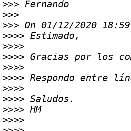
>>>
>>>
>>>
>>>>
>>>>
>>>>
>>>>
>>>>
>>>>
>>>>
>>>>
>>>>
>>>>