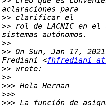
>>
 Creo que es convenie
>>
>>
 rol de LACNIC en el 
>>
>>
 On Sun, Jan 17, 2021
Frediani <
fhfrediani at
>>
>>
>>>
>>>
>>>
 La función de asign