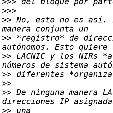
>>>
>>>
>>
 No, esto no es así. 
>>
 *registro* de direcc
>>
 LACNIC y los NIRs *a
>>
>>
>>
 De ninguna manera LA
>>