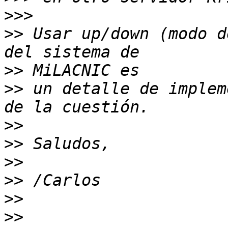
>>>
>>
 Usar up/down (modo d
>>
>>
 un detalle de implem
>>
>>
>>
>>
>>
>>