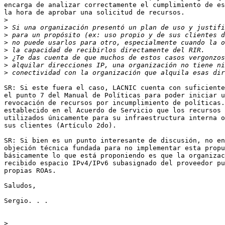
encarga de analizar correctamente el cumplimiento de es
la hora de aprobar una solicitud de recursos.

>
>
>
>
>
>
>
>
SR: Si este fuera el caso, LACNIC cuenta con suficiente
el punto 7 del Manual de Políticas para poder iniciar u
revocación de recursos por incumplimiento de políticas.
establecido en el Acuerdo de Servicio que los recursos 
utilizados únicamente para su infraestructura interna o
sus clientes (Artículo 2do).

SR: Si bien es un punto interesante de discusión, no en
objeción técnica fundada para no implementar esta propu
básicamente lo que está proponiendo es que la organizac
recibido espacio IPv4/IPv6 subasignado del proveedor pu
propias ROAs.

Saludos,

Sergio. . .

>