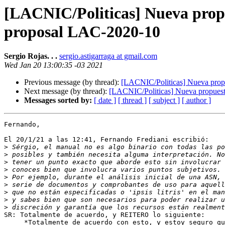
[LACNIC/Politicas] Nueva prop
proposal LAC-2020-10
Sergio Rojas. . .
sergio.astigarraga at gmail.com
Wed Jan 20 13:00:35 -03 2021
Previous message (by thread):
[LACNIC/Politicas] Nueva pro
Next message (by thread):
[LACNIC/Politicas] Nueva propue
Messages sorted by:
[ date ]
[ thread ]
[ subject ]
[ author ]
Fernando,

El 20/1/21 a las 12:41, Fernando Frediani escribió:

>
>
>
>
>
>
>
>
>
SR: Totalmente de acuerdo, y REITERO lo siguiente:

     *Totalmente de acuerdo con esto, y estoy seguro que LACNIC se 
