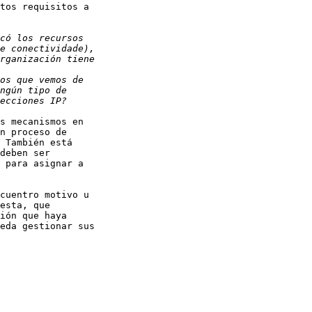
tos requisitos a 

s mecanismos en 

n proceso de 

 También está 

deben ser 

 para asignar a 

cuentro motivo u 

esta, que 

ión que haya 

eda gestionar sus 
