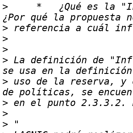
>
     *   ¿Qué es la "I
>
>
>
>
 La definición de "Inf
>
 uso de la reserva, y 
>
>
>