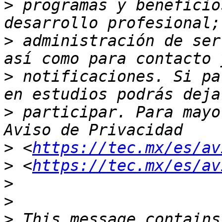
>
 programas y beneficio
>
 administración de ser
>
 notificaciones. Si pa
>
 participar. Para mayo
>
 <
https://tec.mx/es/av
>
 <
https://tec.mx/es/av
>
>
>
 This message contains