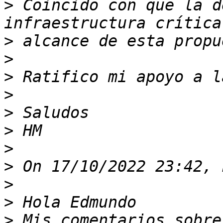
>
 Coincido con que la d
>
>
>
>
>
>
>
>
>
>
>
 Mis comentarios sobre