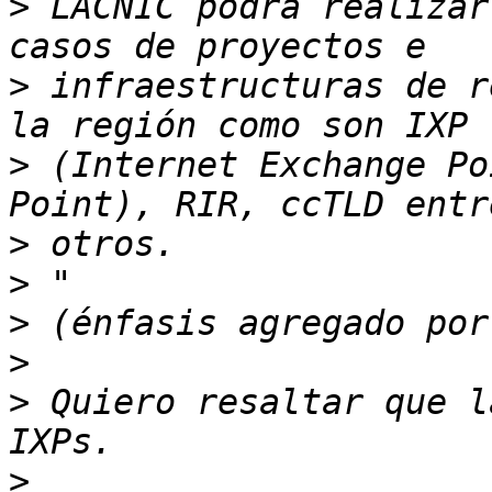
>
 LACNIC podrá realizar
>
 infraestructuras de r
>
 (Internet Exchange Po
>
>
>
>
>
 Quiero resaltar que l
>