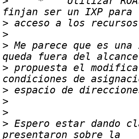
>
     *   "Utilizar ROA
>
>
>
 Me parece que es una 
>
 propuesta el modifica
>
>
>
>
 Espero estar dando cl