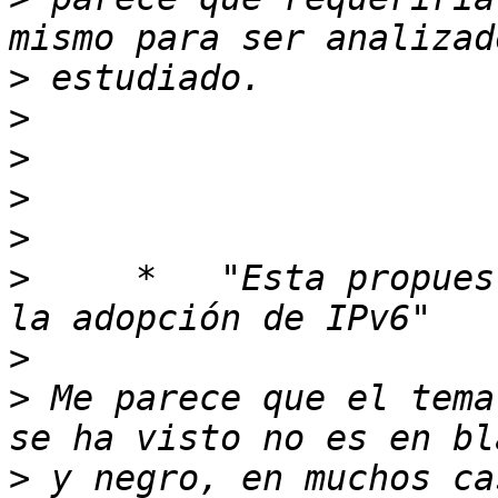
>
>
>
>
>
>
     *   "Esta propues
>
>
 Me parece que el tema
>
 y negro, en muchos ca