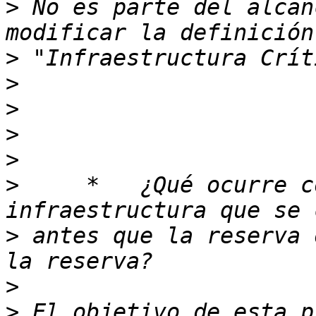
>
 No es parte del alcan
>
>
>
>
>
>
     *   ¿Qué ocurre c
>
 antes que la reserva 
>
>
 El objetivo de esta p