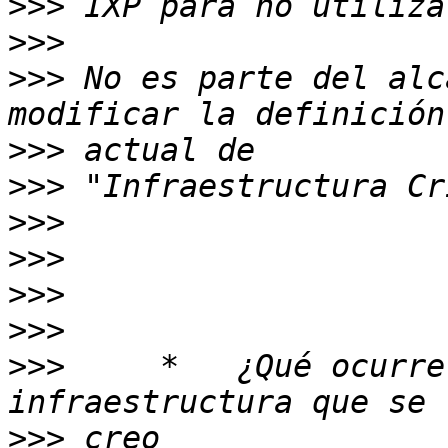
>>>
>>>
>>>
 No es parte del alc
>>>
>>>
>>>
>>>
>>>
>>>
>>>
     *   ¿Qué ocurre
>>>