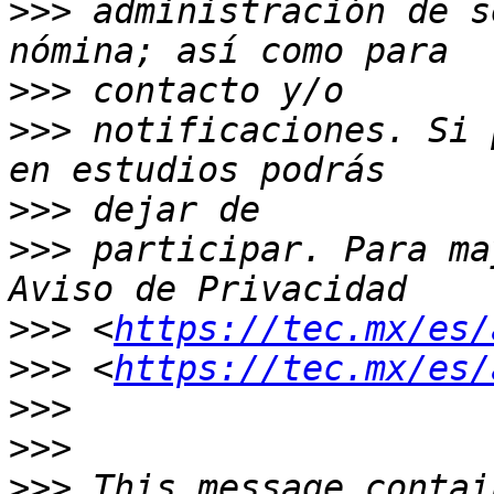
>>>
 administración de s
>>>
>>>
 notificaciones. Si 
>>>
>>>
 participar. Para ma
>>>
 <
https://tec.mx/es/
>>>
 <
https://tec.mx/es/
>>>
>>>
>>>
 This message contai