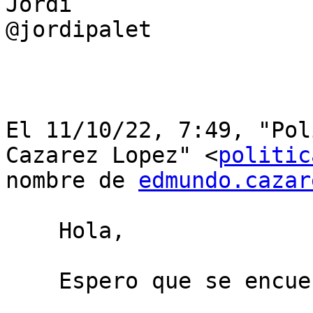
Jordi

@jordipalet

﻿El 11/10/22, 7:49, "Pol
Cazarez Lopez" <
politic
nombre de 
edmundo.cazar
    Hola,

    Espero que se encuentren bien.
