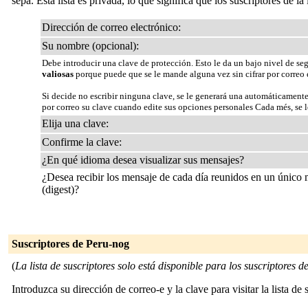
sepa. Esta lista es privada, lo que significa que los suscriptores de la
Dirección de correo electrónico:
Su nombre (opcional):
Debe introducir una clave de protección. Esto le da un bajo nivel de se
valiosas
porque puede que se le mande alguna vez sin cifrar por correo 
Si decide no escribir ninguna clave, se le generará una automáticamente
por correo su clave cuando edite sus opciones personales Cada més, se le
Elija una clave:
Confirme la clave:
¿En qué idioma desea visualizar sus mensajes?
¿Desea recibir los mensaje de cada día reunidos en un único
(digest)?
Suscriptores de Peru-nog
(
La lista de suscriptores solo está disponible para los suscriptores de 
Introduzca su dirección de correo-e y la clave para visitar la lista de 