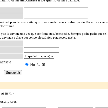
 lista no están disponibles a los que no estén suscritos.
guridad, pero debería evitar que otros enreden con su subscripción.
No utilice clave
electrónico.
 y se le enviará una vez que confirme su subscripción. Siempre podrá pedir que se l
 enviará su clave por correo electrónico para recordarsela.
 mensaje
No
Sí
la lista.
)
suscriptores