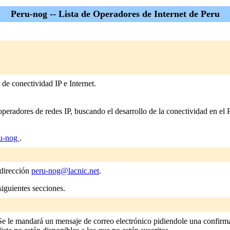
Peru-nog -- Lista de Operadores de Internet de Peru
de conectividad IP e Internet.
peradores de redes IP, buscando el desarrollo de la conectividad en el
u-nog
.
 dirección
peru-nog@lacnic.net
.
siguientes secciones.
Se le mandará un mensaje de correo electrónico pidiendole una confirmac