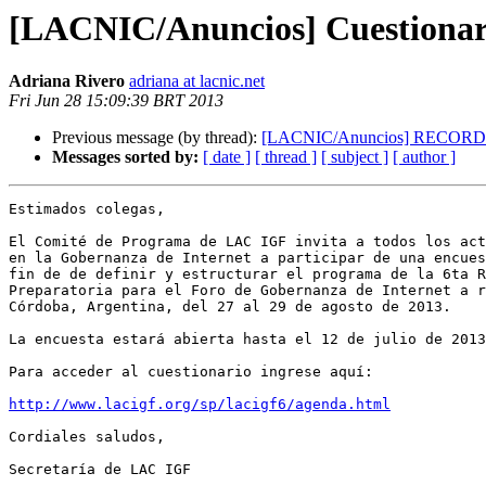
[LACNIC/Anuncios] Cuestiona
Adriana Rivero
adriana at lacnic.net
Fri Jun 28 15:09:39 BRT 2013
Previous message (by thread):
[LACNIC/Anuncios] RECORDATO
Messages sorted by:
[ date ]
[ thread ]
[ subject ]
[ author ]
Estimados colegas,

El Comité de Programa de LAC IGF invita a todos los act
en la Gobernanza de Internet a participar de una encues
fin de de definir y estructurar el programa de la 6ta R
Preparatoria para el Foro de Gobernanza de Internet a r
Córdoba, Argentina, del 27 al 29 de agosto de 2013.

La encuesta estará abierta hasta el 12 de julio de 2013
Para acceder al cuestionario ingrese aquí:

http://www.lacigf.org/sp/lacigf6/agenda.html
Cordiales saludos,

Secretaría de LAC IGF

-------------------
