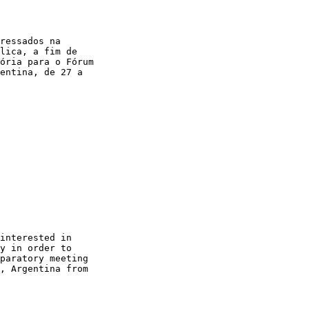
ressados na 

lica, a fim de 

ória para o Fórum 

entina, de 27 a 

interested in 

y in order to 

paratory meeting 

, Argentina from 
