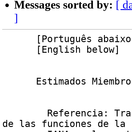
Messages sorted by:
[ d
]
      [Português abaixo]

      [English below]

      Estimados Miembros de la Comunidad de LACNIC

        Referencia: Transición de la supervisión 
de las funciones de la
