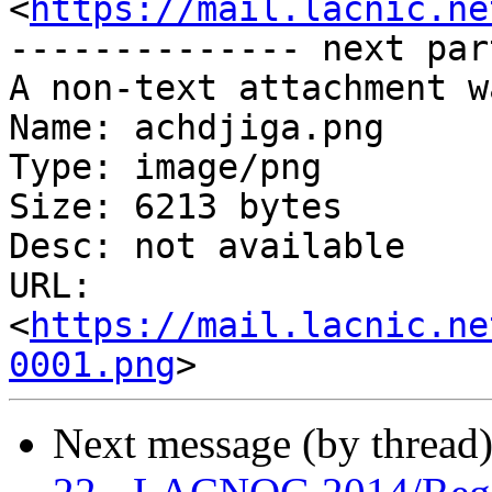
<
https://mail.lacnic.ne
-------------- next par
A non-text attachment w
Name: achdjiga.png

Type: image/png

Size: 6213 bytes

Desc: not available

URL: 
<
https://mail.lacnic.ne
0001.png
Next message (by thread