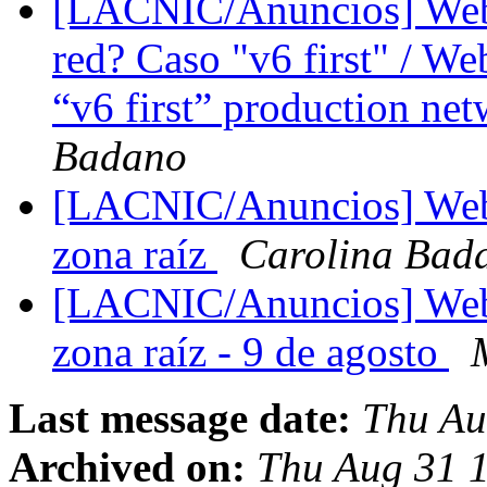
[LACNIC/Anuncios] Web
red? Caso "v6 first" / W
“v6 first” production ne
Badano
[LACNIC/Anuncios] Webi
zona raíz
Carolina Bad
[LACNIC/Anuncios] Webi
zona raíz - 9 de agosto
Last message date:
Thu Au
Archived on:
Thu Aug 31 