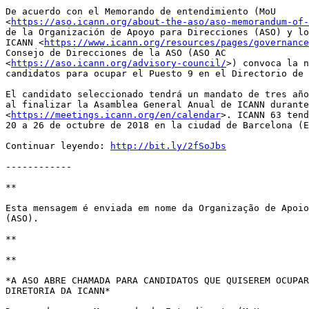
De acuerdo con el Memorando de entendimiento (MoU 

<
https://aso.icann.org/about-the-aso/aso-memorandum-of-
de la Organización de Apoyo para Direcciones (ASO) y lo
ICANN <
https://www.icann.org/resources/pages/governance
Consejo de Direcciones de la ASO (ASO AC 

<
https://aso.icann.org/advisory-council/
>) convoca la n
candidatos para ocupar el Puesto 9 en el Directorio de 
El candidato seleccionado tendrá un mandato de tres año
al finalizar la Asamblea General Anual de ICANN durante
<
https://meetings.icann.org/en/calendar
>. ICANN 63 tend
20 a 26 de octubre de 2018 en la ciudad de Barcelona (E
Continuar leyendo: 
http://bit.ly/2fSoJbs
------------

**

Esta mensagem é enviada em nome da Organização de Apoio
(ASO).

**

**

*A ASO ABRE CHAMADA PARA CANDIDATOS QUE QUISEREM OCUPAR
DIRETORIA DA ICANN*
