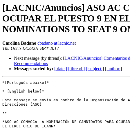
[LACNIC/Anuncios] ASO A
OCUPAR EL PUESTO 9 EN EL
NOMINATIONS TO SEAT 9 O
Carolina Badano
cbadano at lacnic.net
Thu Oct 5 13:23:01 BRT 2017
Next message (by thread):
[LACNIC/Anuncios] Comentarios de
Recommendations
Messages sorted by:
[ date ]
[ thread ]
[ subject ]
[ author ]
*[Português abaixo]*

* [English below]*

Este mensaje se envía en nombre de la Organización de A
Direcciones (ASO)

**

*ASO AC CONVOCA LA NOMINACIÓN DE CANDIDATOS PARA OCUPAR
EL DIRECTORIO DE ICANN*
