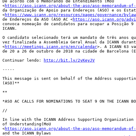
De acordo com o Memorando de Entendimento (MoU 

<
https://aso.icann.org/about-the-aso/aso-memorandum-of-
da Organização de Apoio para Endereços (ASO) e os Estat
<
https://www.icann.org/resources/pages/governance/bylaw
de Endereços da ASO (ASO AC <
https://aso.icann.org/advi
convoca nomeação de candidatos para ocupar a Posição 9 
ICANN.

O candidato selecionado terá um mandato de três anos qu
vez finalizada a Assembleia Geral Anual da ICANN durant
<
https://meetings.icann.org/en/calendar
>. A ICANN 63 va
de 20 a 26 de outubro de 2018 na cidade de Barcelona (E
Continuar lendo: 
http://bit.ly/2yKeyJV
-----

This message is sent on behalf of the Address supportin
(ASO)**

**

*ASO AC CALLS FOR NOMINATIONS TO SEAT 9 ON THE ICANN BO
//

In line with the ICANN Address Supporting Organization 
of Understanding(MoU 

<
https://aso.icann.org/about-the-aso/aso-memorandum-of-
and the ICANN Bylaws 
