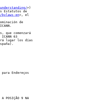
understanding/
>) 

s Estatutos de 

/bylaws-en
>, el 

ominación de 

ICANN.

s, que comenzará 

 ICANN 63 

rá lugar los días 

spaña).

 para Endereços 

 A POSIÇÃO 9 NA 
