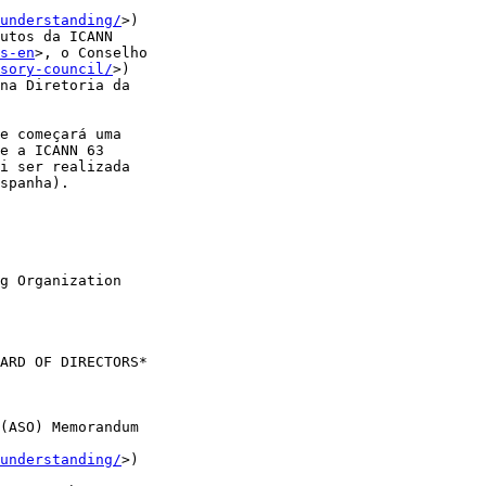
understanding/
>) 

utos da ICANN 

s-en
>, o Conselho 

sory-council/
>) 

na Diretoria da 

e começará uma 

e a ICANN 63 

i ser realizada 

spanha).

g Organization 

ARD OF DIRECTORS*

(ASO) Memorandum 

understanding/
>) 
