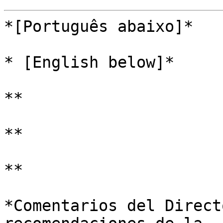
*[Português abaixo]*

* [English below]*

**

**

**

*Comentarios del Direct