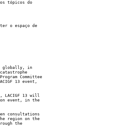
os tópicos do 

ter o espaço de 

 globally, in 

catastrophe 

Program Committee 

ACIGF 13 event, 

, LACIGF 13 will 

on event, in the 

en consultations 

he region on the 

rough the 
