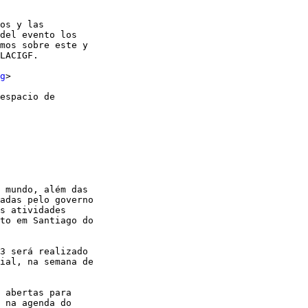
os y las 

del evento los 

mos sobre este y 

LACIGF.

g
>

espacio de 

 mundo, além das 

adas pelo governo 

s atividades 

to em Santiago do 

3 será realizado 

ial, na semana de 

 abertas para 

 na agenda do 
