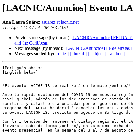
[LACNIC/Anuncios] Evento LACI
Ana Laura Suárez
asuarez at lacnic.net
Thu Apr 2 14:47:54 GMT+3 2020
Previous message (by thread):
[LACNIC/Anuncios] FRIDA: financ
and the Caribbean
Next message (by thread):
[LACNIC/Anuncios] Fe de erratas E
Messages sorted by:
[ date ]
[ thread ]
[ subject ]
[ author ]
[Português abaixo]

[English below]

*El evento LACIGF 13 se realizará en formato /online/*

Ante la rápida evolución del COVID-19 en nuestra región
nivel global, además de las declaraciones de estado de 
sanitaria y catástrofe anunciadas por el gobierno de Ch
Programa del LACIGF ha decidió cancelar las actividades
su evento LACIGF 13, previsto en agosto en Santiago de 
Con la intención de mantener el diálogo regional, el LA
llevará a cabo de forma /online/, en la misma fecha def
evento presencial, en la semana del 3 al 7 de agosto de