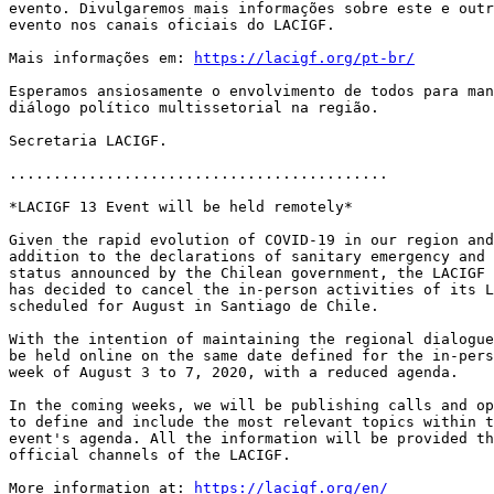
evento. Divulgaremos mais informações sobre este e outr
evento nos canais oficiais do LACIGF.

Mais informações em: 
https://lacigf.org/pt-br/
Esperamos ansiosamente o envolvimento de todos para man
diálogo político multissetorial na região.

Secretaria LACIGF.

...........................................

*LACIGF 13 Event will be held remotely*

Given the rapid evolution of COVID-19 in our region and
addition to the declarations of sanitary emergency and 
status announced by the Chilean government, the LACIGF 
has decided to cancel the in-person activities of its L
scheduled for August in Santiago de Chile.

With the intention of maintaining the regional dialogue
be held online on the same date defined for the in-pers
week of August 3 to 7, 2020, with a reduced agenda.

In the coming weeks, we will be publishing calls and op
to define and include the most relevant topics within t
event's agenda. All the information will be provided th
official channels of the LACIGF.

More information at: 
https://lacigf.org/en/