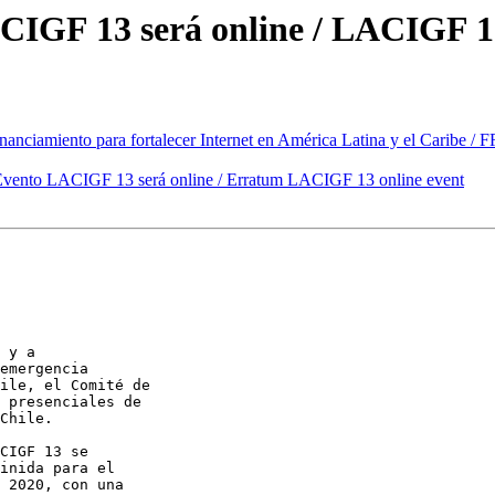
GF 13 será online / LACIGF 13
iamiento para fortalecer Internet en América Latina y el Caribe / FR
vento LACIGF 13 será online / Erratum LACIGF 13 online event
 y a 

emergencia 

ile, el Comité de 

 presenciales de 

Chile.

CIGF 13 se 

inida para el 

 2020, con una 
