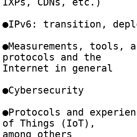
IXPs, CDNs, etc.)

●IPv6: transition, depl
●Measurements, tools, a
protocols and the 

Internet in general

●Cybersecurity

●Protocols and experien
of Things (IoT), 

among others
