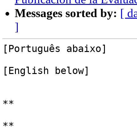
Messages sorted by:
[ d
]
[Português abaixo]

[English below]

**

**
