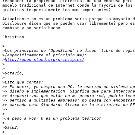
reconocer la propiedad intelectual de una empresa pero 
modelo tradicional de Internet donde la mayoría de los 
gratuitos (especialmente los mas importantes).

Actualmente no es un problema serio porque la mayoría d
Disclosure dicen que se pueden usar librementeŠ pero es
cambiar y no sería bueno.

Christian

>
>
>
>
http://open-stand.org/principles/
>
>
>
>
>
>>
>>
>>
>>
>>
>>
>
>
>
>
>