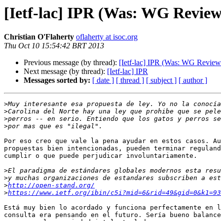
[Ietf-lac] IPR (Was: WG Review:
Christian O'Flaherty
oflaherty at isoc.org
Thu Oct 10 15:54:42 BRT 2013
Previous message (by thread):
[Ietf-lac] IPR (Was: WG Review
Next message (by thread):
[Ietf-lac] IPR
Messages sorted by:
[ date ]
[ thread ]
[ subject ]
[ author ]
>
>
>
>
Por eso creo que vale la pena ayudar en estos casos. Au
propuestas bien intencionadas, pueden terminar reguland
cumplir o que puede perjudicar involuntariamente.

>
>
>
http://open-stand.org/
>
https://www.ietf.org/ibin/c5i?mid=6&rid=49&gid=0&k1=93
Está muy bien lo acordado y funciona perfectamente en l
consulta era pensando en el futuro. Sería bueno balance