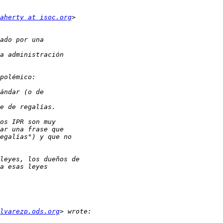
aherty at isoc.org
lvarezp.ods.org