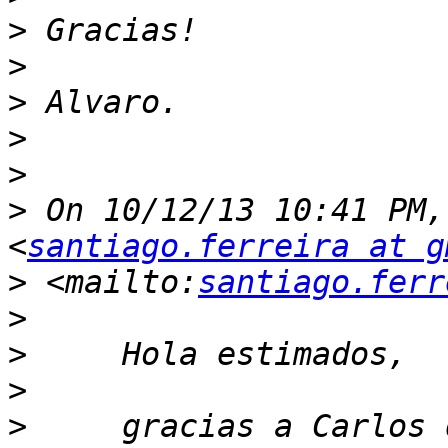
>
>
>
>
>
>
 On 10/12/13 10:41 PM,
<
santiago.ferreira at g
>
 <mailto:
santiago.ferr
>
>
>
>
     gracias a Carlos 