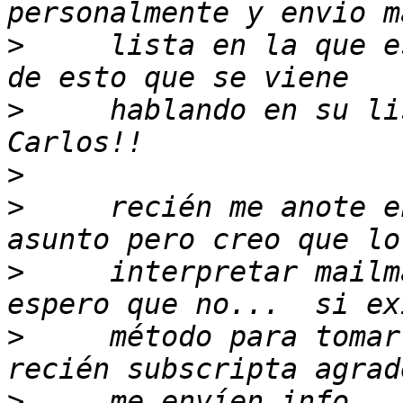
>
     lista en la que e
>
     hablando en su li
>
>
     recién me anote e
>
     interpretar mailm
>
     método para tomar
>