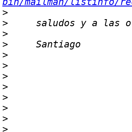
bin/mailman/listinfo/re
>
>
>
>
>
>
>
>
>
>
>
>