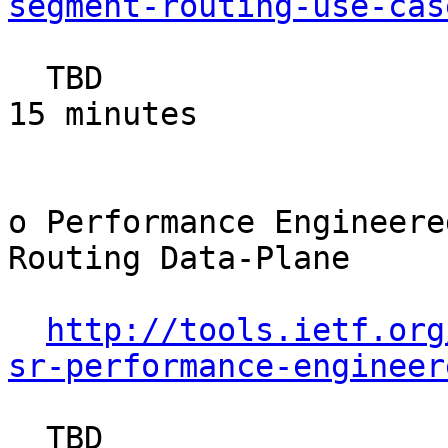
segment-routing-use-cas
  TBD                                                  
15 minutes

o Performance Engineere
Routing Data-Plane

http://tools.ietf.org
sr-performance-engineer
  TBD                                                  