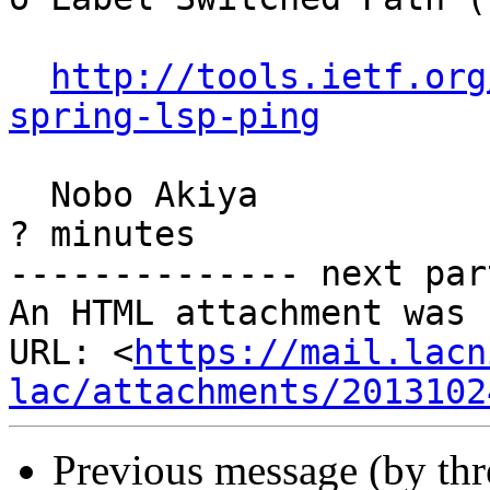
http://tools.ietf.org
spring-lsp-ping
  Nobo Akiya                                            
? minutes

-------------- next par
An HTML attachment was 
URL: <
https://mail.lacn
lac/attachments/2013102
Previous message (by th