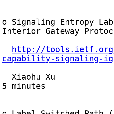
o Signaling Entropy Lab
Interior Gateway Protoco
http://tools.ietf.org
capability-signaling-ig
  Xiaohu Xu                                             
5 minutes

o Label Switched Path (