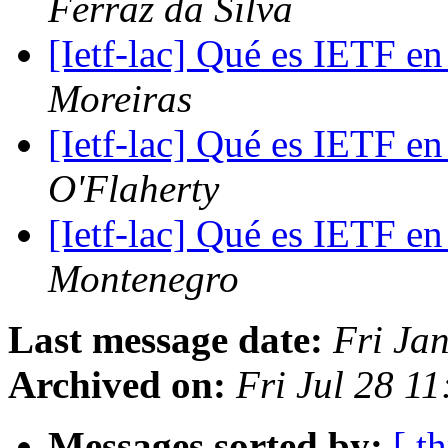
Ferraz da Silva
[Ietf-lac] Qué es IETF en
Moreiras
[Ietf-lac] Qué es IETF en
O'Flaherty
[Ietf-lac] Qué es IETF en
Montenegro
Last message date:
Fri Ja
Archived on:
Fri Jul 28 1
Messages sorted by:
[ t