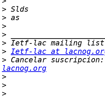
>
>
>
>
>
>
>
Ietf-lac at lacnog.or
>
 Cancelar suscripcion:
lacnog.org
>
>
>