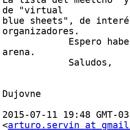
de "virtual

blue sheets", de interé
organizadores.

            Espero haber aportado mi grano de 
arena.

            Saludos,

                          
Dujovne

2015-07-11 19:48 GMT-03
<
arturo.servin at gmail