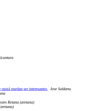
lcantara
e quizá puedan ser interesantes
Jose Saldana
ana
varo Retana (aretana)
(aretana)