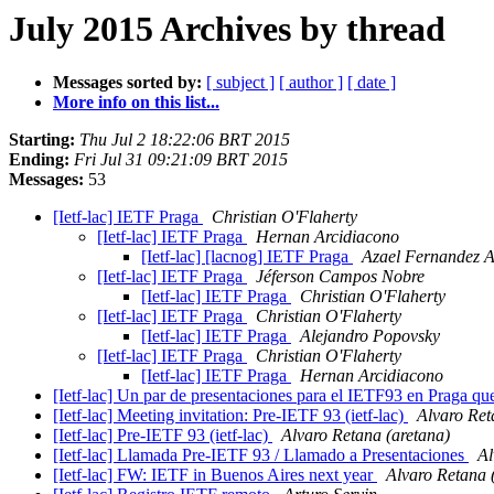
July 2015 Archives by thread
Messages sorted by:
[ subject ]
[ author ]
[ date ]
More info on this list...
Starting:
Thu Jul 2 18:22:06 BRT 2015
Ending:
Fri Jul 31 09:21:09 BRT 2015
Messages:
53
[Ietf-lac] IETF Praga
Christian O'Flaherty
[Ietf-lac] IETF Praga
Hernan Arcidiacono
[Ietf-lac] [lacnog] IETF Praga
Azael Fernandez A
[Ietf-lac] IETF Praga
Jéferson Campos Nobre
[Ietf-lac] IETF Praga
Christian O'Flaherty
[Ietf-lac] IETF Praga
Christian O'Flaherty
[Ietf-lac] IETF Praga
Alejandro Popovsky
[Ietf-lac] IETF Praga
Christian O'Flaherty
[Ietf-lac] IETF Praga
Hernan Arcidiacono
[Ietf-lac] Un par de presentaciones para el IETF93 en Praga qu
[Ietf-lac] Meeting invitation: Pre-IETF 93 (ietf-lac)
Alvaro Ret
[Ietf-lac] Pre-IETF 93 (ietf-lac)
Alvaro Retana (aretana)
[Ietf-lac] Llamada Pre-IETF 93 / Llamado a Presentaciones
Al
[Ietf-lac] FW: IETF in Buenos Aires next year
Alvaro Retana 