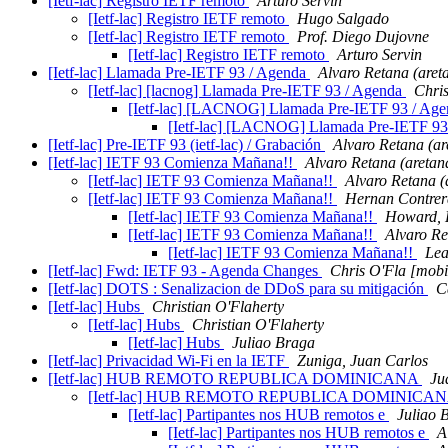
[Ietf-lac] Registro IETF remoto
Arturo Servin
[Ietf-lac] Registro IETF remoto
Hugo Salgado
[Ietf-lac] Registro IETF remoto
Prof. Diego Dujovne
[Ietf-lac] Registro IETF remoto
Arturo Servin
[Ietf-lac] Llamada Pre-IETF 93 / Agenda
Alvaro Retana (aret
[Ietf-lac] [lacnog] Llamada Pre-IETF 93 / Agenda
Chris
[Ietf-lac] [LACNOG] Llamada Pre-IETF 93 / Ag
[Ietf-lac] [LACNOG] Llamada Pre-IETF 9
[Ietf-lac] Pre-IETF 93 (ietf-lac) / Grabación
Alvaro Retana (ar
[Ietf-lac] IETF 93 Comienza Mañana!!
Alvaro Retana (aretan
[Ietf-lac] IETF 93 Comienza Mañana!!
Alvaro Retana (
[Ietf-lac] IETF 93 Comienza Mañana!!
Hernan Contrera
[Ietf-lac] IETF 93 Comienza Mañana!!
Howard, 
[Ietf-lac] IETF 93 Comienza Mañana!!
Alvaro Re
[Ietf-lac] IETF 93 Comienza Mañana!!
Lea
[Ietf-lac] Fwd: IETF 93 - Agenda Changes
Chris O'Fla [mobi
[Ietf-lac] DOTS : Senalizacion de DDoS para su mitigación
C
[Ietf-lac] Hubs
Christian O'Flaherty
[Ietf-lac] Hubs
Christian O'Flaherty
[Ietf-lac] Hubs
Juliao Braga
[Ietf-lac] Privacidad Wi-Fi en la IETF
Zuniga, Juan Carlos
[Ietf-lac] HUB REMOTO REPUBLICA DOMINICANA
Ju
[Ietf-lac] HUB REMOTO REPUBLICA DOMINICA
[Ietf-lac] Partipantes nos HUB remotos e
Juliao 
[Ietf-lac] Partipantes nos HUB remotos e
A