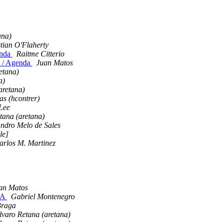
ana)
tian O'Flaherty
enda
Raitme Citterio
3 / Agenda
Juan Matos
etana)
a)
aretana)
s (hcontrer)
Lee
tana (aretana)
ndro Melo de Sales
le]
arlos M. Martinez
an Matos
NA
Gabriel Montenegro
Braga
lvaro Retana (aretana)