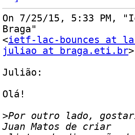
On 7/25/15, 5:33 PM, "I
Braga"

<
ietf-lac-bounces at la
juliao at braga.eti.br
>
Julião:

Olá!

>
Por outro lado, gostar