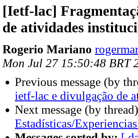
[Ietf-lac] Fragmentaçã
de atividades instituc
Rogerio Mariano
rogermar
Mon Jul 27 15:50:48 BRT 
Previous message (by th
ietf-lac e divulgação de a
Next message (by thread
Estadísticas/Experiencia
Messages sorted by:
[ d