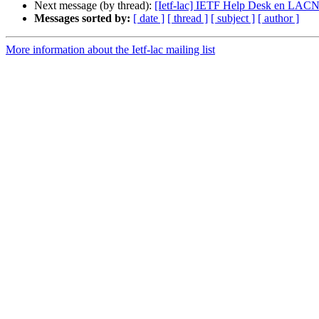
Next message (by thread):
[Ietf-lac] IETF Help Desk en LAC
Messages sorted by:
[ date ]
[ thread ]
[ subject ]
[ author ]
More information about the Ietf-lac mailing list