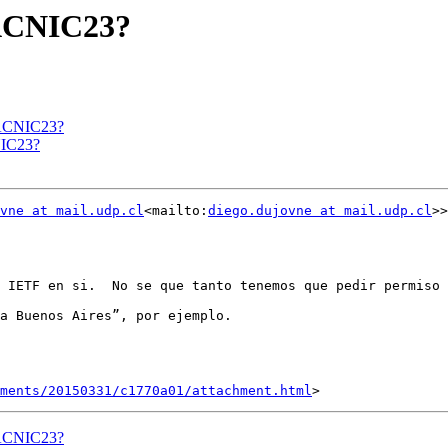
LACNIC23?
LACNIC23?
NIC23?
vne at mail.udp.cl
<mailto:
diego.dujovne at mail.udp.cl
>>
 IETF en si.  No se que tanto tenemos que pedir permiso 
a Buenos Aires”, por ejemplo.

hments/20150331/c1770a01/attachment.html
LACNIC23?