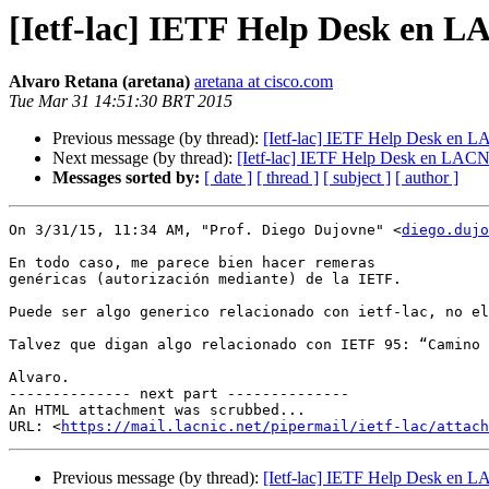
[Ietf-lac] IETF Help Desk en 
Alvaro Retana (aretana)
aretana at cisco.com
Tue Mar 31 14:51:30 BRT 2015
Previous message (by thread):
[Ietf-lac] IETF Help Desk en 
Next message (by thread):
[Ietf-lac] IETF Help Desk en LAC
Messages sorted by:
[ date ]
[ thread ]
[ subject ]
[ author ]
On 3/31/15, 11:34 AM, "Prof. Diego Dujovne" <
diego.dujo
En todo caso, me parece bien hacer remeras

genéricas (autorización mediante) de la IETF.

Puede ser algo generico relacionado con ietf-lac, no el
Talvez que digan algo relacionado con IETF 95: “Camino 
Alvaro.

-------------- next part --------------

An HTML attachment was scrubbed...

URL: <
https://mail.lacnic.net/pipermail/ietf-lac/attac
Previous message (by thread):
[Ietf-lac] IETF Help Desk en 