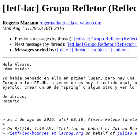
[Ietf-lac] Grupo Refletor (Refl
Rogerio Mariano
rogermariano.cala at yahoo.com
Mon Aug 1 11:29:23 BRT 2016
Previous message (by thread):
[Ietf-lac] Grupo Refletor (Refle
Next message (by thread):
[Ietf-lac] Grupo Refletor (Reflector
Messages sorted by:
[ date ]
[ thread ]
[ subject ]
[ author ]
Hola Alvaro,

Cómo estás?

Yo había pensado en ello en primer lugar, pero hay una 
Europa o los EE.UU. a veces no es muy discutido aquí, p
ejemplo, crear un GR de “spring” o algún otro y ver lo 
Un abrazo,

Rogerio

>
 Em 1 de ago de 2016, à(s) 08:16, Alvaro Retana (areta
>
>
>
 <
ietf-lac-bounces at lacnog.org
 on behalf of 
juliao a