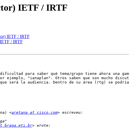
ector) IETF / IRTF
ctor) IETF / IRTF
) IETF / IRTF
dificultad para saber qué tema/grupo tiene ahora una gam
or ejemplo, "ianaplan". Otros saben que son mucho discut
que será la audiencia. Dentro de su área (rtg) se podría
na) <
aretana at cisco.com
t braga.eti.br