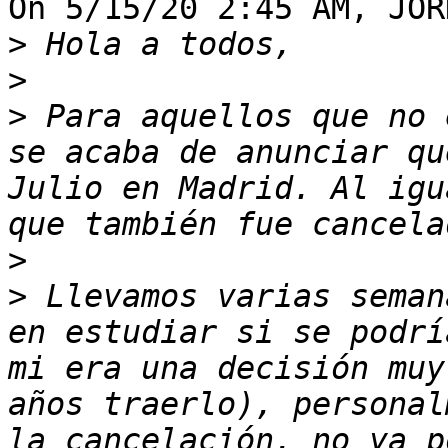
On 5/15/20 2:45 AM, JOR
>
>
>
 Para aquellos que no 
se acaba de anunciar qu
Julio en Madrid. Al igu
>
>
 Llevamos varias seman
en estudiar si se podrí
mi era una decisión muy
años traerlo), personal
la cancelación, no ya p