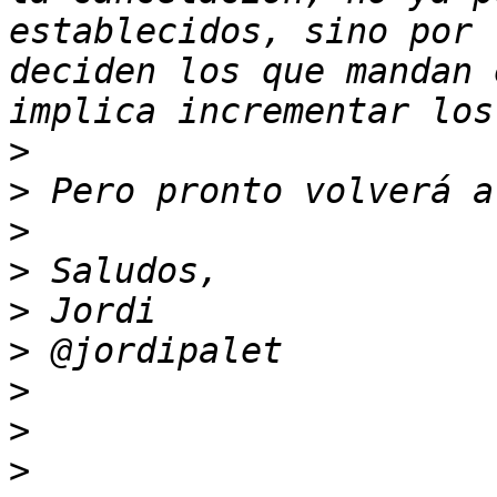
establecidos, sino por 
deciden los que mandan 
>
>
>
>
>
>
>
>
>