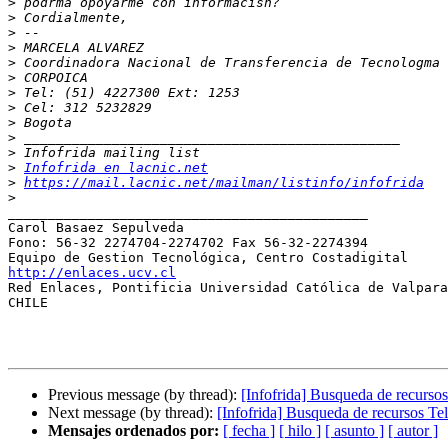
>
>
>
>
>
>
>
>
>
>
>
>
Infofrida en lacnic.net
>
https://mail.lacnic.net/mailman/listinfo/infofrida
>
_____________________________________________

Carol Basaez Sepulveda

Fono: 56-32 2274704-2274702 Fax 56-32-2274394

http://enlaces.ucv.cl

Red Enlaces, Pontificia Universidad Católica de Valpara
CHILE

Previous message (by thread):
[Infofrida] Busqueda de recursos
Next message (by thread):
[Infofrida] Busqueda de recursos Te
Mensajes ordenados por:
[ fecha ]
[ hilo ]
[ asunto ]
[ autor ]