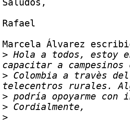
Saludos,

Rafael

Marcela Álvarez escribió
>
 Hola a todos, estoy e
>
 Colombia a travès del
>
>
>