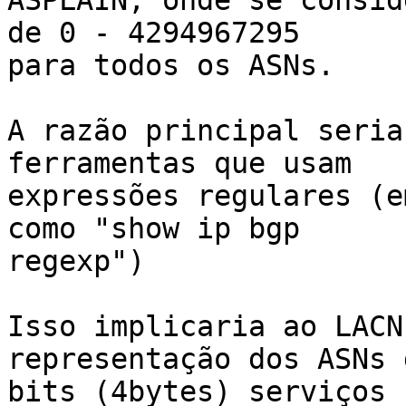
ASPLAIN, onde se consid
de 0 - 4294967295

para todos os ASNs.

A razão principal seria
ferramentas que usam

expressões regulares (e
como "show ip bgp

regexp")

Isso implicaria ao LACN
representação dos ASNs 
bits (4bytes) serviços 