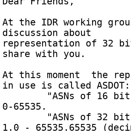
Dear Friends,

At the IDR working grou
discussion about

representation of 32 bi
share with you.

At this moment  the rep
in use is called ASDOT:

	"ASNs of 16 bits" are those in the range: 
0-65535.

	"ASNs of 32 bits" are those in the range: 
1.0 - 65535.65535 (decim