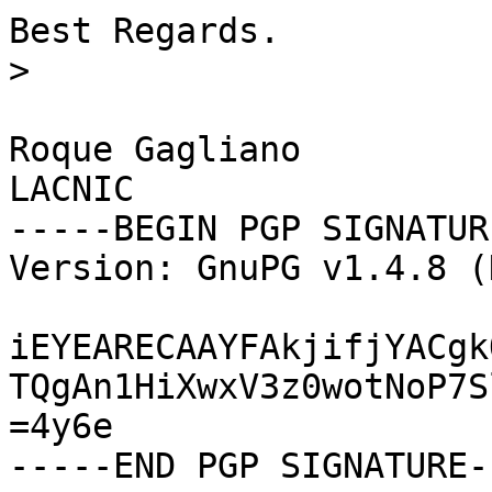
Best Regards.

>
Roque Gagliano

LACNIC

-----BEGIN PGP SIGNATUR
Version: GnuPG v1.4.8 (
iEYEARECAAYFAkjifjYACgk
TQgAn1HiXwxV3z0wotNoP7S
=4y6e

-----END PGP SIGNATURE--