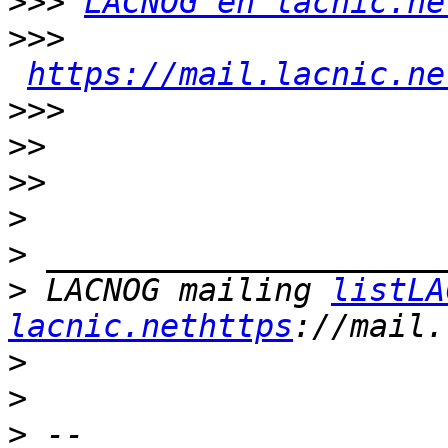
>>>
LACNOG en lacnic.ne
>>>
https://mail.lacnic.ne
>>>
>>
>>
>
>
>
 LACNOG mailing 
listLA
lacnic.nethttps
>
>
>