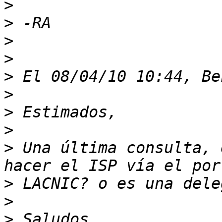
>
>
>
>
>
>
>
>
>
 Una última consulta, 
>
>
>