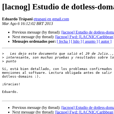
[lacnog] Estudio de dotless-dom
Eduardo Trápani
etrapani en gmail.com
Mar Ago 6 16:12:02 BRT 2013
Previous message (by thread):
[lacnog] Estudio de dotless-dom
Next message (by thread):
[lacnog] Fwd: [LACNIC/Caribbe
Mensajes ordenados por:
[ fecha ]
[ hilo ]
[ asunto ]
[ autor ]
>
>
>
Sí, está bien detallado, con los problemas confirmados 
menciones al software. Lectura obligada antes de salir 
dotless-domains :).

¡Gracias!

Eduardo.

Previous message (by thread):
[lacnog] Estudio de dotless-dom
Next message (by thread):
[lacnog] Fwd: [LACNIC/Caribbe