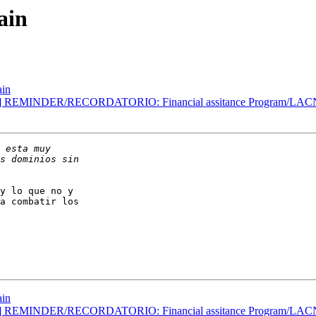
ain
ain
an] REMINDER/RECORDATORIO: Financial assitance Program/LAC
y lo que no y

a combatir los

ain
an] REMINDER/RECORDATORIO: Financial assitance Program/LAC