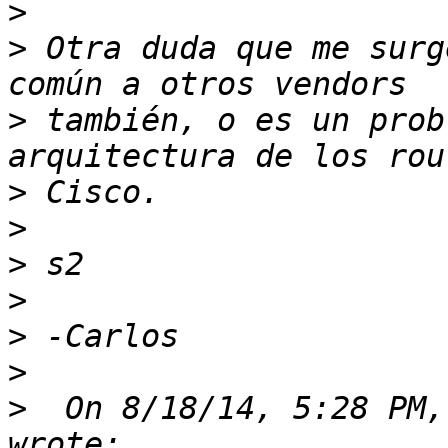
>
>
 Otra duda que me surg
>
 también, o es un prob
>
>
>
>
>
>
>
  On 8/18/14, 5:28 PM,