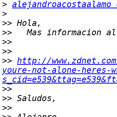
>
alejandroacostaalamo 
>
>>
>>
>>
>>
>>
http://www.zdnet.com
youre-not-alone-heres-w
s_cid=e539&ttag=e539&ft
>>
>>
>>