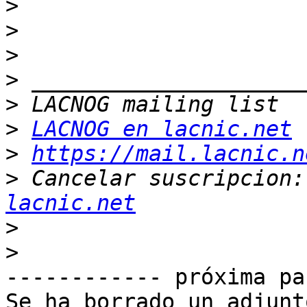
>
>
>
>
>
>
LACNOG en lacnic.net
>
https://mail.lacnic.n
>
 Cancelar suscripcion:
lacnic.net
>
>
------------ próxima pa
Se ha borrado un adjunt