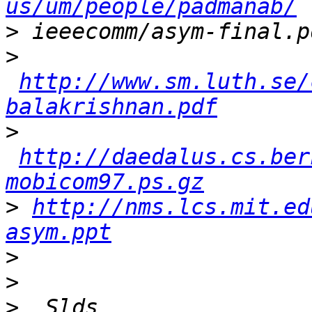
us/um/people/padmanab/
>
>
http://www.sm.luth.se/
balakrishnan.pdf
>
http://daedalus.cs.ber
mobicom97.ps.gz
>
http://nms.lcs.mit.ed
asym.ppt
>
>
>