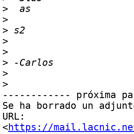
>
>
>
>
>
>
>
>
------------ próxima pa
Se ha borrado un adjunt
URL: 
<
https://mail.lacnic.ne