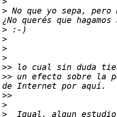
>
>
 No que yo sepa, pero 
>
>
>
>
>>
>>
 un efecto sobre la p
>>
>
>
  Igual, algun estudio