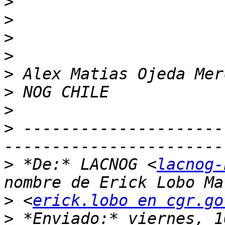
>
>
>
>
>
>
>
>
 ---------------------
>
 *De:* LACNOG <
lacnog-
>
 <
erick.lobo en cgr.go
>