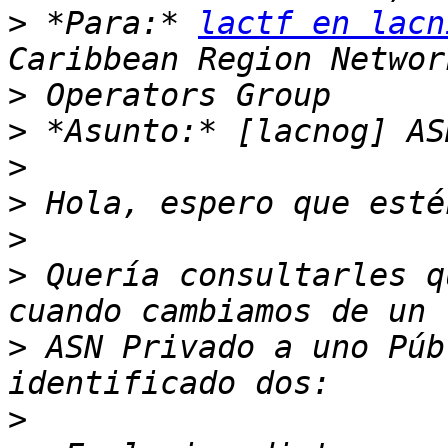
>
 *Para:* 
lactf en lacn
>
>
>
>
>
>
 Quería consultarles q
>
 ASN Privado a uno Púb
>