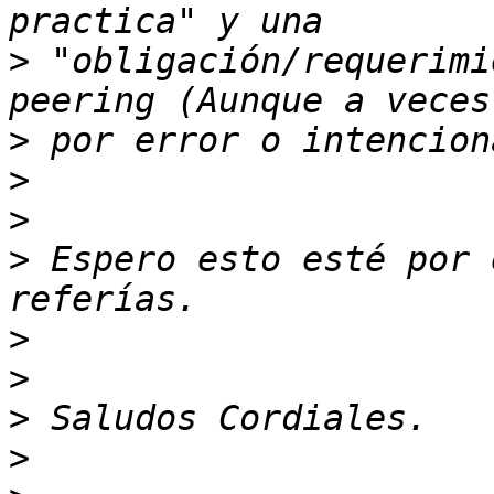
>
 "obligación/requerimi
>
>
>
>
 Espero esto esté por 
>
>
>
>