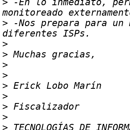
>
 -En lo inmediato, per
>
 -Nos prepara para un 
>
>
>
>
>
>
>
>
>