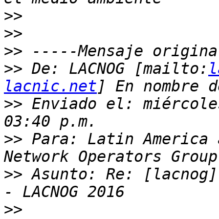
>>
>>
>>
>>
 De: LACNOG [mailto:
l
lacnic.net
>>
 Enviado el: miércole
>>
 Para: Latin America 
>>
 Asunto: Re: [lacnog]
>>