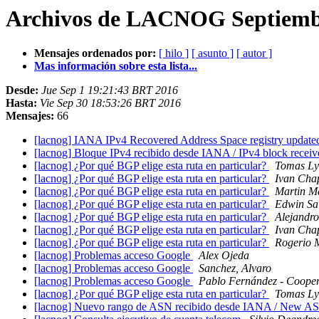
Archivos de LACNOG Septiembr
Mensajes ordenados por:
[ hilo ]
[ asunto ]
[ autor ]
Mas información sobre esta lista...
Desde:
Jue Sep 1 19:21:43 BRT 2016
Hasta:
Vie Sep 30 18:53:26 BRT 2016
Mensajes:
66
[lacnog] IANA IPv4 Recovered Address Space registry updat
[lacnog] Bloque IPv4 recibido desde IANA / IPv4 block rece
[lacnog] ¿Por qué BGP elige esta ruta en particular?
Tomas Ly
[lacnog] ¿Por qué BGP elige esta ruta en particular?
Ivan Cha
[lacnog] ¿Por qué BGP elige esta ruta en particular?
Martin M
[lacnog] ¿Por qué BGP elige esta ruta en particular?
Edwin Sa
[lacnog] ¿Por qué BGP elige esta ruta en particular?
Alejandro
[lacnog] ¿Por qué BGP elige esta ruta en particular?
Ivan Cha
[lacnog] ¿Por qué BGP elige esta ruta en particular?
Rogerio 
[lacnog] Problemas acceso Google
Alex Ojeda
[lacnog] Problemas acceso Google
Sanchez, Alvaro
[lacnog] Problemas acceso Google
Pablo Fernández - Coopera
[lacnog] ¿Por qué BGP elige esta ruta en particular?
Tomas Ly
[lacnog] Nuevo rango de ASN recibido desde IANA / New A