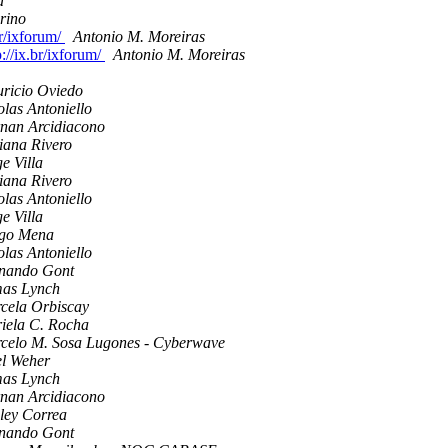
a
rino
br/ixforum/
Antonio M. Moreiras
://ix.br/ixforum/
Antonio M. Moreiras
ricio Oviedo
olas Antoniello
nan Arcidiacono
iana Rivero
e Villa
iana Rivero
olas Antoniello
e Villa
go Mena
olas Antoniello
nando Gont
as Lynch
cela Orbiscay
iela C. Rocha
celo M. Sosa Lugones - Cyberwave
el Weher
as Lynch
nan Arcidiacono
ley Correa
nando Gont