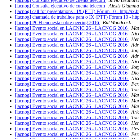
[lacnog] Consulta ejecutivo de cuenta telecom
Silvio Deandre
[lacnog] Consulta ejecutivo de cuenta telecom
Alexis Giamma
[lacnog] call for presentations - IX (PTT) Fórum 10 - http://ix.
[lacnog] chamada de trabalhos para o IX (PTT) Fórum 10 - http
[lacnog] PCH encuesta sobre peering 2016
Bill Woodcock
[lacnog] Evento social en LACNIC 26 - LACNOG 2016
Mau
[lacnog] Evento social en LACNIC 26 - LACNOG 2016
Nic
[lacnog] Evento social en LACNIC 26 - LACNOG 2016
Her
[lacnog] Evento social en LACNIC 26 - LACNOG 2016
Adr
[lacnog] Evento social en LACNIC 26 - LACNOG 2016
Jorg
[lacnog] Evento social en LACNIC 26 - LACNOG 2016
Adr
[lacnog] Evento social en LACNIC 26 - LACNOG 2016
Nic
[lacnog] Evento social en LACNIC 26 - LACNOG 2016
Jorg
[lacnog] Evento social en LACNIC 26 - LACNOG 2016
Die
[lacnog] Evento social en LACNIC 26 - LACNOG 2016
Nic
[lacnog] Evento social en LACNIC 26 - LACNOG 2016
Fer
[lacnog] Evento social en LACNIC 26 - LACNOG 2016
Tom
[lacnog] Evento social en LACNIC 26 - LACNOG 2016
Mar
[lacnog] Evento social en LACNIC 26 - LACNOG 2016
Mar
[lacnog] Evento social en LACNIC 26 - LACNOG 2016
Mar
[lacnog] Evento social en LACNIC 26 - LACNOG 2016
Ari
[lacnog] Evento social en LACNIC 26 - LACNOG 2016
Tom
[lacnog] Evento social en LACNIC 26 - LACNOG 2016
Her
[lacnog] Evento social en LACNIC 26 - LACNOG 2016
Ues
[lacnog] Evento social en LACNIC 26 - LACNOG 2016
Fer