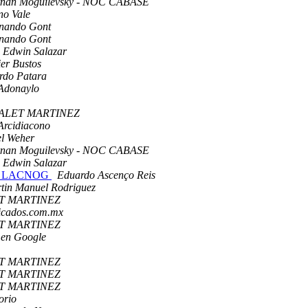
nan Moguilevsky - NOC CABASE
no Vale
nando Gont
nando Gont
. Edwin Salazar
ier Bustos
rdo Patara
Adonaylo
PALET MARTINEZ
Arcidiacono
el Weher
nan Moguilevsky - NOC CABASE
. Edwin Salazar
ey / LACNOG
Eduardo Ascenço Reis
tin Manuel Rodriguez
T MARTINEZ
dicados.com.mx
T MARTINEZ
 en Google
T MARTINEZ
T MARTINEZ
T MARTINEZ
orio