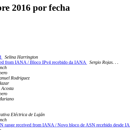
e 2016 por fecha
ed
Selina Harrington
ived from IANA / Bloco IPv4 recebido da IANA
Sergio Rojas. . .
nch
pero
anuel Rodriguez
lazar
 Acosta
pero
Mariano
tiva Eléctrica de Luján
nch
SN range received from IANA / Novo bloco de ASN recebido desde 