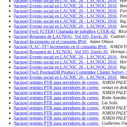
[lacnog] Evento social en LACNIC 26 - LACNOG 2016
Her
[lacnog] Evento social en LACNIC 26 - LACNOG 2016
Bre
[lacnog] Evento social en LACNIC 26 - LACNOG 2016
Fer
[lacnog] Evento social en LACNIC 26 - LACNOG 2016
Fer
[lacnog] Evento social en LACNIC 26 - LACNOG 2016
Ing
[lacnog] Evento social en LACNIC 26 - LACNOG 2016
Jav
[lacnog] Fwd: [GTER] Chamada de trabalhos GTER-42
Rica
[lacnog] Resumen de LACNOG, Vol 105, Envío 20
Gabriel 
[lacnog] Incremento en el consumo IPv6
Jaime Olmos
[lacnog] [LAC-TF] Incremento en el consumo IPv6
JORDI 
[lacnog] Resumen de LACNOG, Vol 105, Envío 20
Hernan 
[lacnog] Evento social en LACNIC 26 - LACNOG 2016
Ari
[lacnog] Evento social en LACNIC 26 - LACNOG 2016
Her
[lacnog] Evento social en LACNIC 26 - LACNOG 2016
Ing
[lacnog] Fwd: PeeringDB Product Committee Charter Surv
[lacnog] Evento social en LACNIC 26 - LACNOG 2016
Mar
[lacnog] registro PTR para servidores de correo
JORDI PALE
[lacnog] registro PTR para servidores de correo
ventas en de
[lacnog] registro PTR para servidores de correo
JORDI PALE
[lacnog] registro PTR para servidores de correo
Rolin Azmitia
[lacnog] registro PTR para servidores de correo
Lia Solis
[lacnog] registro PTR para servidores de correo
JORDI PALE
[lacnog] registro PTR para servidores de correo
JORDI PALE
[lacnog] registro PTR para servidores de correo
JORDI PALE
[lacnog] registro PTR para servidores de correo
Guillermo Os