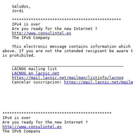
    Saludos,

    Jordi

    **********************************************

    IPv4 is over

    Are you ready for the new Internet ?

http://www.consulintel.es
    The IPv6 Company

    This electronic message contains information which may be privileged or confidential. The information is intended to be for the use of the individual(s) named 
above. If you are not the intended recipient be aware t
is prohibited.

    _______________________________________________

    LACNOG mailing list

LACNOG en lacnic.net
https://mail.lacnic.net/mailman/listinfo/lacnog
    Cancelar suscripcion: 
https://mail.lacnic.net/mailm
**********************************************

IPv4 is over

http://www.consulintel.es

The IPv6 Company
