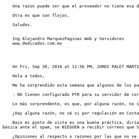
    Una razon puede ser que el proveedor no tiene esa disponibilidad con el usuario/cliente

    Otra es que son flojos.

    Saludos.

    Ing Alejandro MarquezPaginas Web y Servidores

    www.dedicados.com.mx

    On Fri, Sep 30, 2016 at 12:56 PM, JORDI PALET MART
    Hola a todos,

    Me ha sorprendido esta semana que algunos de los participantes que me han enviado emails, les rebotan por una razón muy sencilla:

    - NO tienen configurado PTR para su servidor de correo.

    Lo más sorprendente, es que, por alguna razón, no sé si ha sido coincidencia, ha ocurrido mucho más con servidores de correo alojados en ISPs de Costa Rica.

    ¿Hay alguna razón, no sé si por regulación en Costa Rica, o alguna otra general en la región que se me escape, por la que no se configuran estos registros?

    Bajo mi punto de vista es una buena práctica, diría que, de obligatorio cumplimiento, pues cada vez es más frecuente que muchos servidores de correo, como medida 
básica ante el spam, se NIEGUEN a recibir correos que S
    ¿Opiniones al respecto o razones por las que no se configura el PTR?
