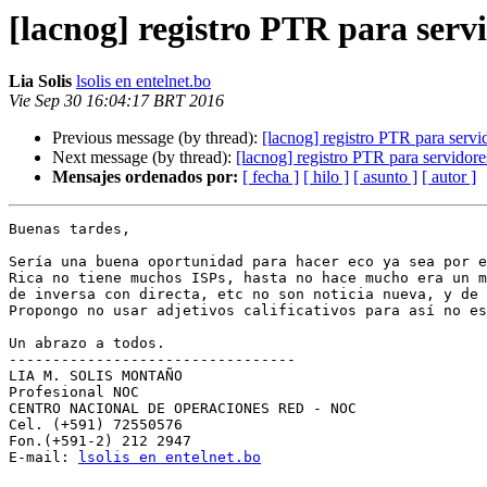
[lacnog] registro PTR para serv
Lia Solis
lsolis en entelnet.bo
Vie Sep 30 16:04:17 BRT 2016
Previous message (by thread):
[lacnog] registro PTR para servi
Next message (by thread):
[lacnog] registro PTR para servidore
Mensajes ordenados por:
[ fecha ]
[ hilo ]
[ asunto ]
[ autor ]
Buenas tardes,

Sería una buena oportunidad para hacer eco ya sea por e
Rica no tiene muchos ISPs, hasta no hace mucho era un m
de inversa con directa, etc no son noticia nueva, y de 
Propongo no usar adjetivos calificativos para así no es
Un abrazo a todos.

---------------------------------

LIA M. SOLIS MONTAÑO

Profesional NOC

CENTRO NACIONAL DE OPERACIONES RED - NOC

Cel. (+591) 72550576

Fon.(+591-2) 212 2947

E-mail: 
lsolis en entelnet.bo