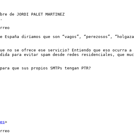
bre de JORDI PALET MARTINEZ

.

rreo

e España diríamos que son “vagos”, “perezosos”, “holgaza
ue no se ofrece ese servicio? Entiendo que eso ocurra a 
dida para evitar spam desde redes residenciales, que muc
para que sus propios SMTPs tengan PTR?

es
>

rreo
