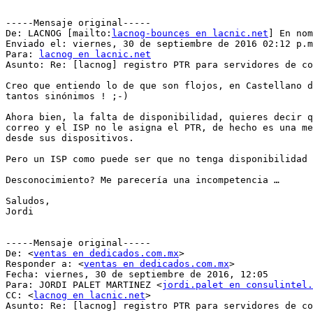
-----Mensaje original-----

De: LACNOG [mailto:
lacnog-bounces en lacnic.net
] En nom
Enviado el: viernes, 30 de septiembre de 2016 02:12 p.m
Para: 
lacnog en lacnic.net
Asunto: Re: [lacnog] registro PTR para servidores de co
Creo que entiendo lo de que son flojos, en Castellano d
tantos sinónimos ! ;-)

Ahora bien, la falta de disponibilidad, quieres decir q
correo y el ISP no le asigna el PTR, de hecho es una me
desde sus dispositivos.

Pero un ISP como puede ser que no tenga disponibilidad 
Desconocimiento? Me parecería una incompetencia …

Saludos,

Jordi

-----Mensaje original-----

De: <
ventas en dedicados.com.mx
>

Responder a: <
ventas en dedicados.com.mx
>

Fecha: viernes, 30 de septiembre de 2016, 12:05

Para: JORDI PALET MARTINEZ <
jordi.palet en consulintel.
CC: <
lacnog en lacnic.net
>

Asunto: Re: [lacnog] registro PTR para servidores de co