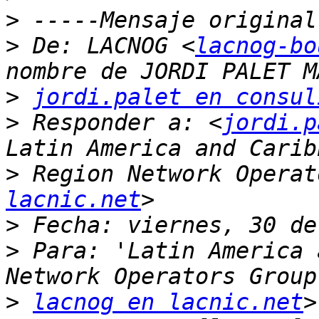
>
>
 De: LACNOG <
lacnog-bo
>
jordi.palet en consul
>
 Responder a: <
jordi.p
>
 Region Network Operat
lacnic.net
>
>
 Para: 'Latin America 
>
lacnog en lacnic.net