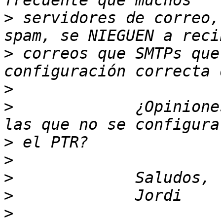
>
 servidores de correo,
>
 correos que SMTPs que
>
>
             ¿Opinione
>
>
>
>
>