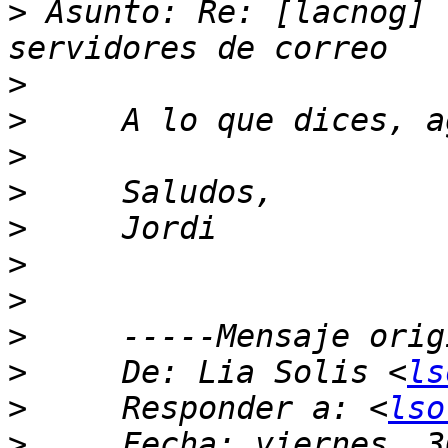
>
 Asunto: Re: [lacnog] 
>
>
>
>
>
>
>
>
>
     De: Lia Solis <
ls
>
     Responder a: <
lso
>
     Fecha: viernes, 3