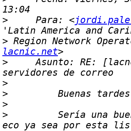
>
     Para: <
jordi.pale
>
 Region Network Operat
lacnic.net
>
     Asunto: RE: [lacn
>
>
>
>
         Sería una bue