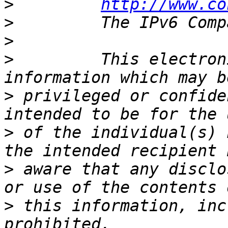
>
http://www.co
>
>
>
         This electron
>
 privileged or confide
>
 of the individual(s) 
>
 aware that any disclo
>
 this information, inc