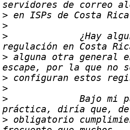
>
>
>
             ¿Hay algu
>
 alguna otra general e
>
>
>
             Bajo mi p
>
 obligatorio cumplimie