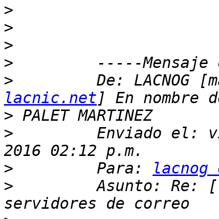
>
>
>
>
>
         De: LACNOG [m
lacnic.net
>
>
         Enviado el: v
>
         Para: 
lacnog 
>
         Asunto: Re: [