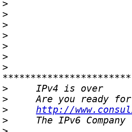
>
>
>
>
>
>
>
>
>
>
http://www.consul
>
>