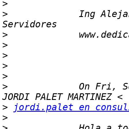
>
>
             Ing Aleja
>
>
>
>
>
>
             On Fri, S
>
jordi.palet en consul
>
>