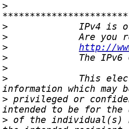
>
>
>
>
http://ww
>
>
>
             This elec
>
 privileged or confide
>
 of the individual(s) 