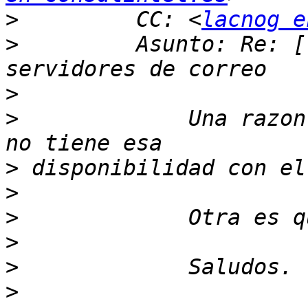
>
         CC: <
lacnog e
>
         Asunto: Re: [
>
>
             Una razon
>
>
>
>
>
>