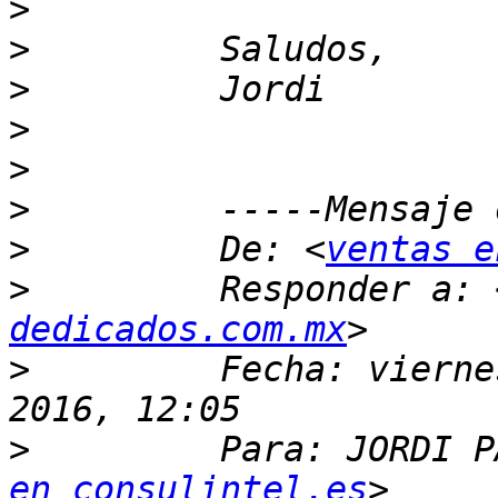
>
>
>
>
>
>
>
         De: <
ventas e
>
         Responder a: 
dedicados.com.mx
>
         Fecha: vierne
>
         Para: JORDI P
en consulintel.es