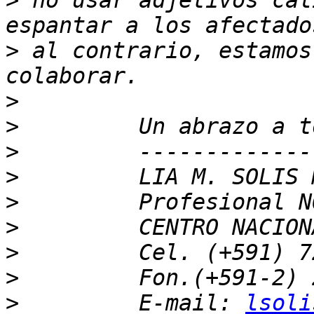
>
 no usar adjetivos cal
>
 al contrario, estamos
>
>
>
>
>
>
>
>
>
         E-mail: 
lsoli