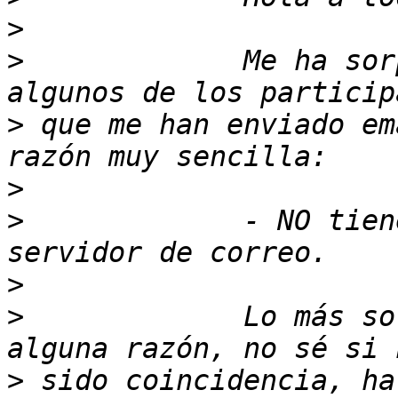
>
>
             Me ha sor
>
 que me han enviado em
>
>
             - NO tien
>
>
             Lo más so
>
 sido coincidencia, ha