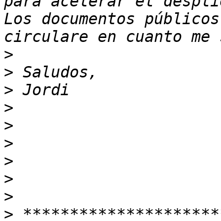
para acelerar el despli
Los documentos públicos
>
>
>
>
>
>
>
>
>
>