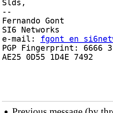
Slds,

-- 

Fernando Gont

SI6 Networks

e-mail: 
fgont en si6net
PGP Fingerprint: 6666 3
AE25 0D55 1D4E 7492

Previous message (by th