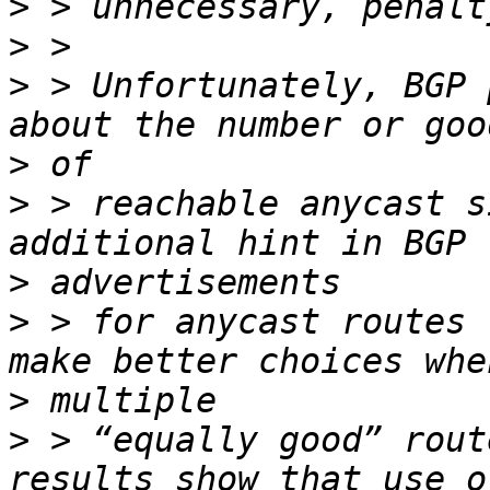
>
>
>
 > Unfortunately, BGP 
>
>
 > reachable anycast s
>
>
 > for anycast routes 
>
>
 > “equally good” rout