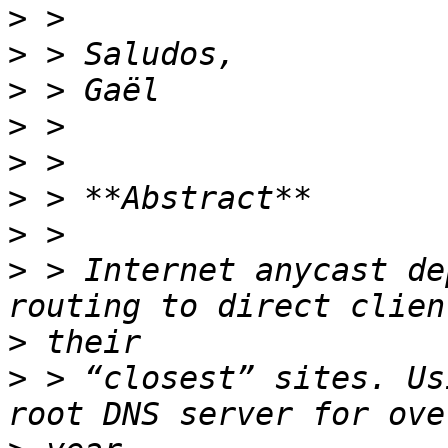
>
>
>
>
>
>
>
>
 > Internet anycast de
>
>
 > “closest” sites. Us