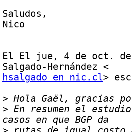
Saludos,

Nico

El El jue, 4 de oct. de
hsalgado en nic.cl
> esc
>
>
 En resumen el estudio
>
 rutas de igual costo 