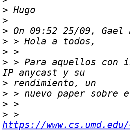
>
>
>
>
>
>
 > Para aquellos con i
>
>
>
>
 > 
https://www.cs.umd.edu/