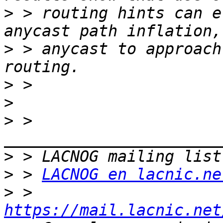
>
 > routing hints can e
>
 > anycast to approach
>
>
>
 > 
>
>
 > 
LACNOG en lacnic.ne
>
 > 
https://mail.lacnic.net