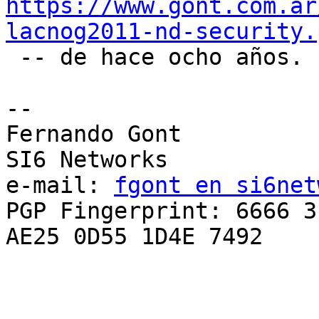
https://www.gont.com.ar
lacnog2011-nd-security.

 -- de hace ocho años.

-- 

Fernando Gont

SI6 Networks

e-mail: 
fgont en si6net
PGP Fingerprint: 6666 3
AE25 0D55 1D4E 7492
