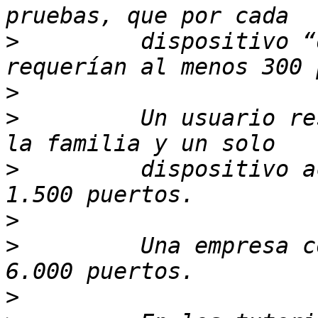
>
         dispositivo “
>
>
         Un usuario re
>
         dispositivo a
>
>
         Una empresa c
>