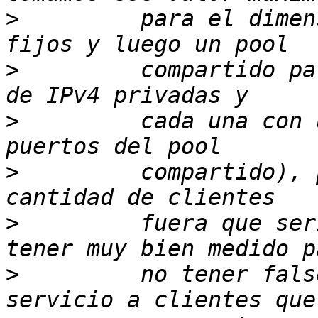
>
         para el dimen
>
         compartido pa
>
         cada una con 
>
         compartido), 
>
         fuera que ser
>
         no tener fals