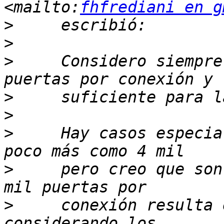
<mailto:
fhfrediani en g
>
>
>
     Considero siempre
>
>
>
     Hay casos especia
>
     pero creo que son
>
     conexión resulta 