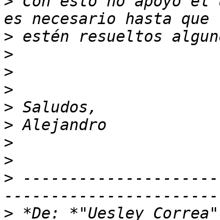
>
 Con esto no apoyo el 
>
>
>
>
>
>
>
>
>
 ---------------------
>
 *De: *"Uesley Correa"