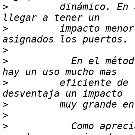
>
         dinámico. En 
>
         impacto menor
>
>
           En el métod
>
         eficiente de 
>
>
>
           Como apreci