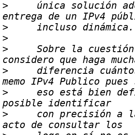
>
     única solución ad
>
>
>
     Sobre la cuestión
>
     diferencia cuánto
>
     eso está bien def
>
     con precisión a l