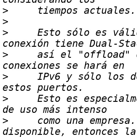
>
>
>
     Esto sólo es váli
>
     así el "offload" 
>
     IPv6 y sólo los d
>
     Esto es especialm
>
     como una empresa.