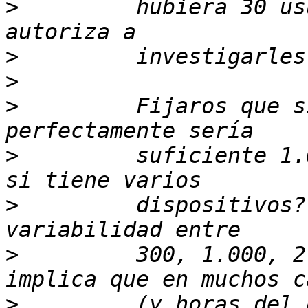
>
         hubiera 30 us
>
>
>
         Fijaros que s
>
         suficiente 1.
>
         dispositivos?
>
         300, 1.000, 2
>
         (y horas del 