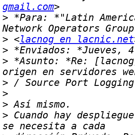
gmail.com
>
 *Para: *"Latin Americ
>
 <
lacnog en lacnic.net
>
>
 *Asunto: *Re: [lacnog
>
>
>
>
 Cuando hay despliegue