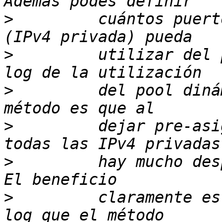
>
         cuántos puert
>
         utilizar del 
>
         del pool diná
>
         dejar pre-asi
>
         hay mucho des
>
         claramente es