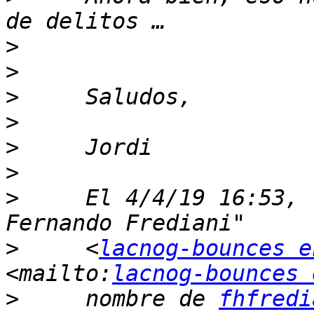
>
>
>
>
>
>
>
     El 4/4/19 16:53, 
>
     <
lacnog-bounces e
<mailto:
lacnog-bounces 
>
     nombre de 
fhfredi