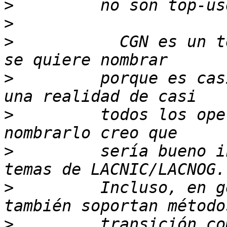
>
>
>
           CGN es un t
>
         porque es cas
>
         todos los ope
>
         sería bueno i
>
         Incluso, en g
>