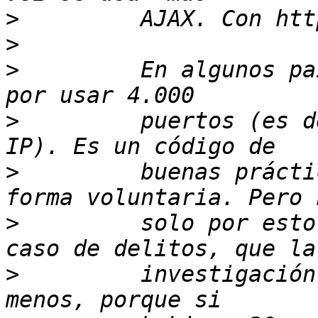
>
>
>
         En algunos pa
>
         puertos (es d
>
         buenas prácti
>
         solo por esto
>
         investigación