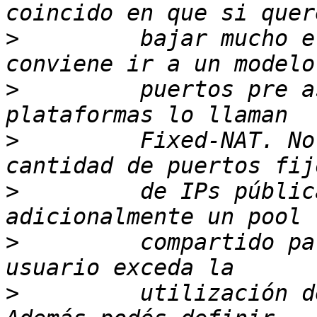
>
         bajar mucho e
>
         puertos pre a
>
         Fixed-NAT. No
>
         de IPs públic
>
         compartido pa
>
         utilización d