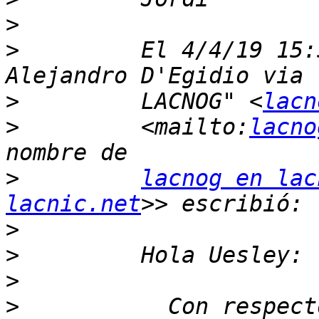
>
>
         El 4/4/19 15:
>
         LACNOG" <
lacn
>
         <mailto:
lacno
>
lacnog en lac
lacnic.net
>
>
>
>
           Con respect