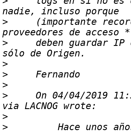
>
     logs en sí no es 
>
     (importante recor
>
     deben guardar IP 
>
>
>
>
     On 04/04/2019 11:
>
>
         Hace unos año