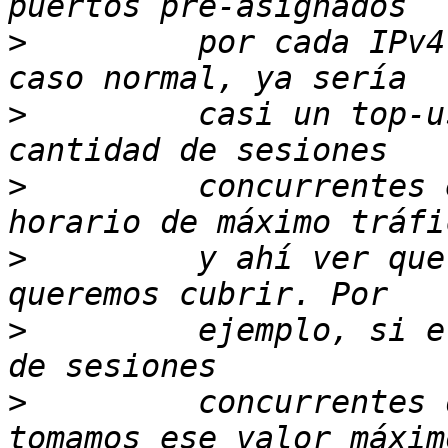
>
         por cada IPv4
>
         casi un top-u
>
         concurrentes 
>
         y ahí ver que
>
         ejemplo, si e
>
         concurrentes 