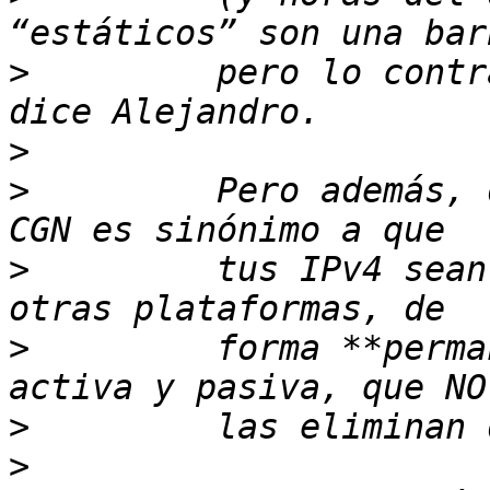
>
         pero lo contr
>
>
         Pero además, 
>
         tus IPv4 sean
>
         forma **perma
>
>