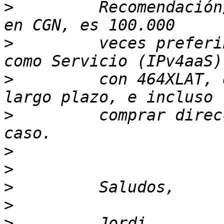
>
         Recomendación
>
         veces preferi
>
         con 464XLAT, 
>
         comprar direc
>
>
>
>
>