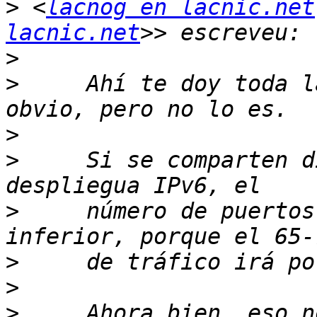
>
 <
lacnog en lacnic.net
lacnic.net
>
>
     Ahí te doy toda l
>
>
     Si se comparten d
>
     número de puertos
>
>
>
     Ahora bien, eso n