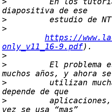
>
         En los tutori
>
>
https://www.la
only_v11_16-9.pdf
>
>
         El problema e
>
         utilizan much
>
         aplicaciones,